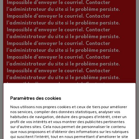
Impossible d'envoyer le courriel. Contacter
l'administrateur du site si le problème persiste.
Impossible d'envoyer le courriel. Contacter
l'administrateur du site si le problème persiste.
Impossible d'envoyer le courriel. Contacter
l'administrateur du site si le problème persiste.
Impossible d'envoyer le courriel. Contacter
l'administrateur du site si le problème persiste.
Impossible d'envoyer le courriel. Contacter
l'administrateur du site si le problème persiste.
Impossible d'envoyer le courriel. Contacter
l'administrateur du site si le problème persiste.
Impossible d'envoyer le courriel. Contacter
l'administrateur du site si le problème persiste.
Paramètres des cookies
Impossible d'envoyer le courriel. Contacter
l'administrateur du site si le problème persiste.
Nous utilisons nos propres cookies et ceux de tiers pour améliorer
nos services, compiler des données statistiques, analyser vos
Impossible d'envoyer le courriel. Contacter
habitudes de navigation, déduire des groupes d’intérêt, créer un
l'administrateur du site si le problème persiste.
profil de vos intérêts et vous montrer des publicités pertinentes
Impossible d'envoyer le courriel. Contacter
sur d’autres sites. Cela nous permet de personnaliser le contenu
que nous proposons et d’obtenir des informations sur les rubriques
l'administrateur du site si le problème persiste.
qui suscitent l’intérêt, tout en nous permettant d’améliorer le site