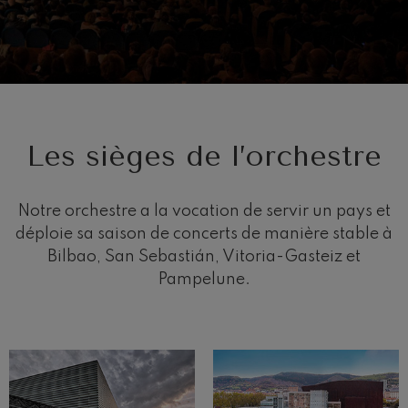
J. C. Arriaga: Los esclavos
felices. Ouverture
J. C. Arriaga
Joseph Haydn: Symphonie
nº83
Joseph Haydn
El cant dels ocells
Populaire / Pau Casals
Franz Schmidt: Symphonie
Les sièges de l’orchestre
nº4
Franz Schmidt
Franz Schubert: Chant
nocturne dans la forêt
Notre orchestre a la vocation de servir un pays et
Franz Schubert
déploie sa saison de concerts de manière stable à
Johannes Brahms: Symphonie
nº2
Bilbao, San Sebastián, Vitoria-Gasteiz et
Johannes Brahms
Pampelune.
Antonin Dvorak: Symphonie
nº6
Antonin Dvorak
Johannes Brahms: Concerto
pour piano nº1
Johannes Brahms
Ludwig van Beethoven:
Symphonie nº2