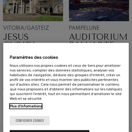
VITORIA/GASTEIZ
PAMPELUNE
JESUS
AUDITORIUM
GURIDI
BALUARTE
Paramètres des cookies
Parque del
Plaza del Baluarte
Nous utilisons nos propres cookies et ceux de tiers pour améliorer
Conservatorio, Plaza
31002 Pamplona
nos services, compiler des données statistiques, analyser vos
de la Constitución 9
Accès
habitudes de navigation, déduire des groupes d’intérêt, créer un
profil de vos intérêts et vous montrer des publicités pertinentes
01009 Vitoria/Gasteiz
sur d’autres sites. Cela nous permet de personnaliser le contenu
que nous proposons et d’obtenir des informations sur les rubriques
Accès
qui suscitent l’intérêt, tout en nous permettant d’améliorer le site
Web et sa sécurité.
Plus d'informations
CONFIGURER COOKIES