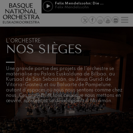
Passer au contenu principal
Felix Mendelssohn: Die erste Walpurgisnacht
Jordá Gela
Felix Mendelssohn
NOUVELLES
PRESSE
PARRAINAGE
Felix Mendelssohn: Die erste
ET MÉCÉNAT
Travailler d
F
Walpurgisnacht
 basques
Felix Mendelssohn
Engagement
Richard Strauss: Tod und
Verklärung
Transparen
L'ORCHESTRE
Richard Strauss
NOS SIÈGES
Abestu Eusk
Johann Sebastian Bach: Ich
Habe Genug
Johann Sebastian Bach
O. Respighi: Pini di Roma
Une grande partie des projets de l'orchestre se
O. Respighi
matérialise au Palais Euskalduna de Bilbao, au
O. Respighi: Fontane di Roma
Kursaal de San Sebastián, au Jesus Guridi de
O. Respighi
Vitoria-Gasteiz et au Baluarte de Pampelune,
autant d’espaces où nous nous sentons comme chez
R. Schumann: Concerto pour
violoncelle
nous. Ces projets, et tous ceux que nous mettons en
R. Schumann
œuvre, naissent et se développent à Miramón.
C. Franck: Variations
symphoniques
C. Franck
J. Brahms: Symphonie nº4
J. Brahms