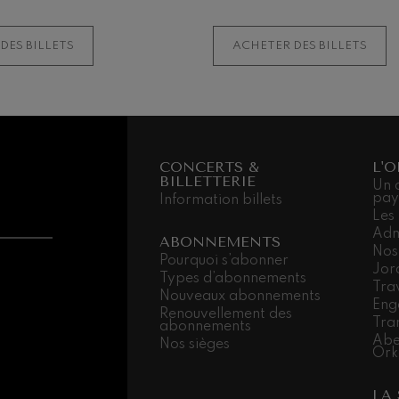
INFORMATIONS
ADDITIONNELLES
DES BILLETS
ACHETER DES BILLETS
CONCERTS &
L'
BILLETTERIE
Un 
pay
Information billets
Les
Adm
ABONNEMENTS
Nos
Pourquoi s’abonner
Jor
Types d’abonnements
Trav
Nouveaux abonnements
Eng
Renouvellement des
Tra
abonnements
Abe
Nos sièges
Ork
LA