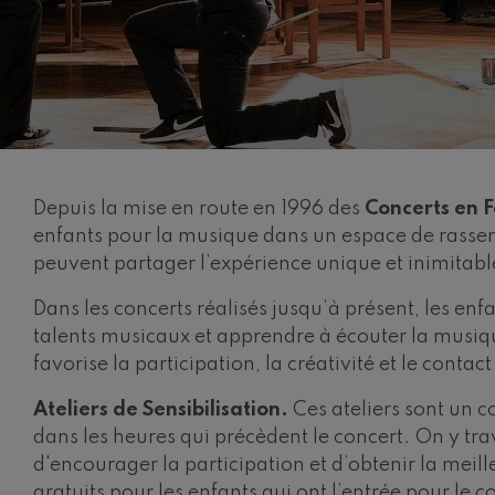
C. Franck: Va
C. Franck
J. Brahms: Sy
J. Brahms
J. C. Arriaga:
J. C. Arriaga
Depuis la mise en route en 1996 des
Concerts en F
enfants pour la musique dans un espace de rassemb
Joseph Haydn
peuvent partager l’expérience unique et inimitabl
Joseph Haydn
Dans les concerts réalisés jusqu’à présent, les enf
El cant dels oc
talents musicaux et apprendre à écouter la musiq
Populaire / Pa
favorise la participation, la créativité et le contact
Franz Schmidt
Franz Schmidt
Ateliers de Sensibilisation.
Ces ateliers sont un 
dans les heures qui précèdent le concert. On y tra
Franz Schuber
d'encourager la participation et d’obtenir la meille
Franz Schubert
gratuits pour les enfants qui ont l’entrée pour le c