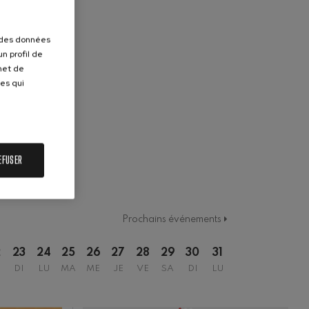
r des données
n profil de
rmet de
ues qui
EFUSER
Prochains événements
2
23
24
25
26
27
28
29
30
31
DI
LU
MA
ME
JE
VE
SA
DI
LU