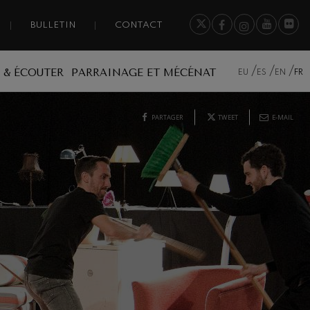
BULLETIN
CONTACT
 & ÉCOUTER
PARRAINAGE ET MÉCÉNAT
EU
ES
EN
FR
PARTAGER
TWEET
E-MAIL