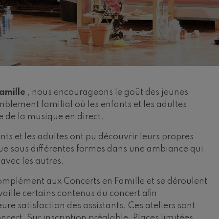
riations symphoniques
mphonie nº4
 Los esclavos felices. Ouverture
amille
, nous encourageons le goût des jeunes
lement familial où les enfants et les adultes
: Symphonie nº83
e de la musique en direct.
ants et les adultes ont pu découvrir leurs propres
ells
ue sous différentes formes dans une ambiance qui
u Casals
 avec les autres.
: Symphonie nº4
complément aux Concerts en Famille et se déroulent
vaille certains contenus du concert afin
t: Chant nocturne dans la forêt
ure satisfaction des assistants. Ces ateliers sont
oncert. Sur inscription préalable. Places limitées.