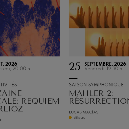
25
T, 2026
SEPTEMBRE, 2026
AUTRES
redi, 20:00
h.
Vendredi, 19:30
h.
ACTIVITÉS
TIVITÉS
SAISON SYMPHONIQUE
ZAINE
MAHLER 2:
L’Orchestre, bien cult
musical
ALE: REQUIEM
RÉSURRECTIO
RLIOZ
LUCAS MACÍAS
Bilbao
N