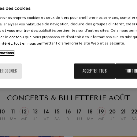
es des cookies
s ou réclamations réalisées à travers le SITE WEB de l’organisme.
 Pelléas et Mélisande
ons nos propres cookies et ceux de tiers pour améliorer nos services, compile
 celles exigées par la loi. Aucun transfert de données ne sera effectué
s, analyser vos habitudes de navigation, déduire des groupes d’intérêt, créer u
s et vous montrer des publicités pertinentes sur d’autres sites. Cela nous pe
consentement à tout moment, de vous opposer au traitement de vos
t: Symphonie nº9, 'La grande'
de les éliminer, en adressant un courrier à ORQUESTA DE EUSKADI, S.A.
er le contenu que nous proposons et d’obtenir des informations sur les rubriq
19
6
AOÛT, 2026
 Protection des Données, veuillez consulter la section
Politique de
’intérêt, tout en nous permettant d’améliorer le site Web et sa sécurité.
 20:00
MERCREDI, 20:00
H.
 les conditions indiquées
deus Mozart: Concerto pour
rmations
deus Mozart
 chiffre deux en lettres
*
ER COOKIES
ACCEPTER TOUS
TOUT R
SOUMETTRE
CONCERTS & BILLETTERIE
AOÛT
10
11
12
13
14
15
16
17
18
19
20
21
2
LU
MA
ME
JE
VE
SA
DI
LU
MA
ME
JE
VE
SA