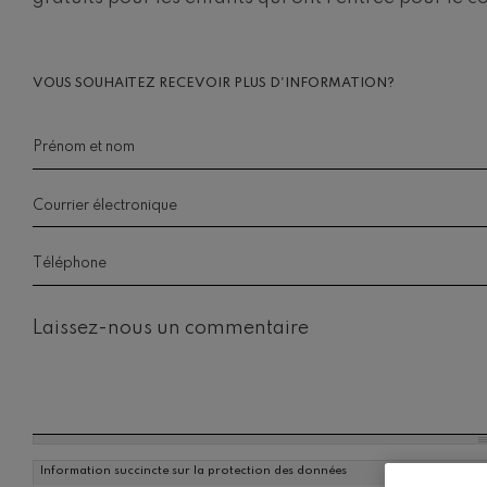
Johannes Bra
Johannes Brah
VOUS SOUHAITEZ RECEVOIR PLUS D'INFORMATION?
Antonin Dvor
Antonin Dvora
Prénom et nom
*
Johannes Brah
Johannes Brah
Courrier électronique
*
Ludwig van B
Téléphone
*
Ludwig van Be
Wolfgang Ama
Commentaire
Violon nº5
Wolfgang Ama
Max Bruch: Kol
Max Bruch
Robert Schuma
Information succincte sur la protection des données
Robert Schuma