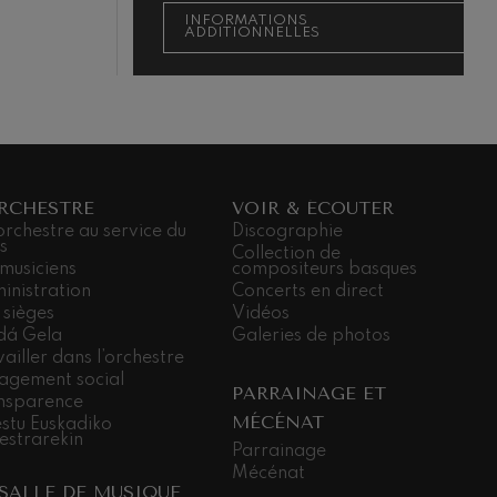
INFORMATIONS
ADDITIONNELLES
ORCHESTRE
VOIR & ÉCOUTER
orchestre au service du
Discographie
s
Collection de
 musiciens
compositeurs basques
inistration
Concerts en direct
 sièges
Vidéos
dá Gela
Galeries de photos
ailler dans l’orchestre
agement social
PARRAINAGE ET
nsparence
MÉCÉNAT
stu Euskadiko
estrarekin
Parrainage
Mécénat
 SALLE DE MUSIQUE