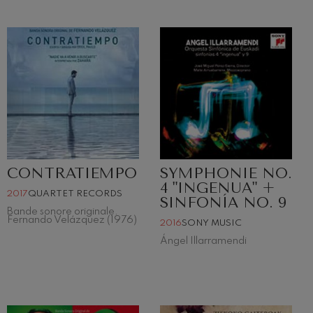
CONTRATIEMPO
SYMPHONIE NO.
4 "INGENUA" +
2017
QUARTET RECORDS
SINFONÍA NO. 9
Bande sonore originale.
Fernando Velázquez (1976)
2016
SONY MUSIC
Ángel Illarramendi