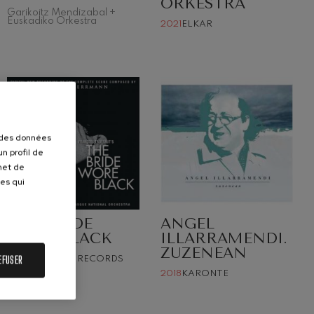
ORKESTRA
Garikoitz Mendizabal +
Euskadiko Orkestra
2021
ELKAR
r des données
n profil de
rmet de
ues qui
THE BRIDE
ANGEL
WORE BLACK
ILLARRAMENDI.
ZUZENEAN
EFUSER
2019
QUARTET RECORDS
2018
KARONTE