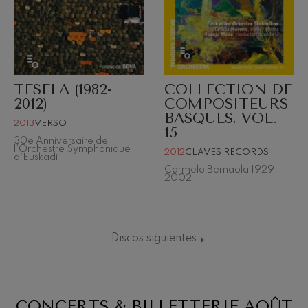
TESELA (1982-
COLLECTION DE
2012)
COMPOSITEURS
BASQUES, VOL.
2013
VERSO
15
30e Anniversaire de
l’Orchestre Symphonique
2012
CLAVES RECORDS
d’Euskadi
Carmelo Bernaola 1929-
19
6
AOÛT, 2026
2002
 20:00
MERCREDI, 20:00
H.
Discos siguientes
CONCERTS & BILLETTERIE
AOÛT