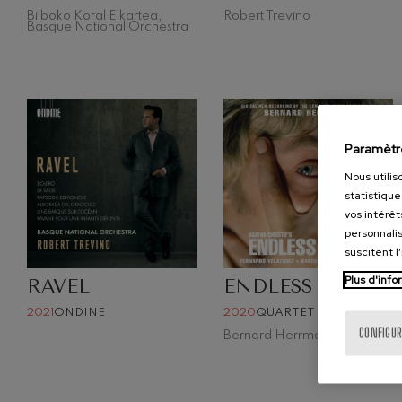
Bilboko Koral Elkartea,
Robert Trevino
Basque National Orchestra
Gabriel Fauré:
Gabriel Fauré
Franz Schuber
Franz Schubert
Paramètr
Wolfgang Ama
clarinette
Nous utilis
Wolfgang Ama
statistique
vos intérêt
personnalis
suscitent l
Plus d'info
RAVEL
ENDLESS NIGHT
2021
ONDINE
2020
QUARTET RECORDS
CONFIGUR
Bernard Herrmann