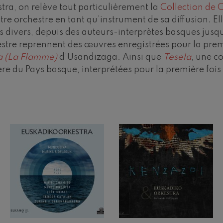
ra, on relève tout particulièrement la
Collection de
riations symphoniques
e orchestre en tant qu’instrument de sa diffusion. El
rs divers, depuis des auteurs-interprètes basques ju
estre reprennent des œuvres enregistrées pour la pre
mphonie nº4
a (La Flamme)
d’Usandizaga. Ainsi que
Tesela
, une 
lière du Pays basque, interprétées pour la première foi
 Los esclavos felices. Ouverture
: Symphonie nº83
ells
u Casals
: Symphonie nº4
t: Chant nocturne dans la forêt