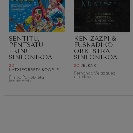
SENTITU,
KEN ZAZPI &
PENTSATU,
EUSKADIKO
EKIN!
ORKESTRA
SINFONIKOA
SINFONIKOA
2014
2013
ELKAR
KATXIPORRETA KOOP. E.
Fernando Velázquez,
12
AOÛT, 202
directeur
Pirritx, Porrotx eta
MERCREDI,
Marimotots
H.