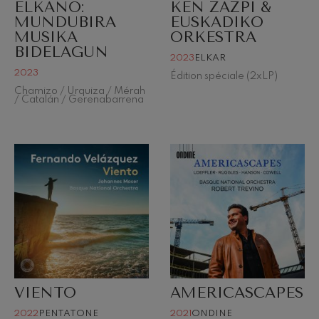
ELKANO:
KEN ZAZPI &
MUNDUBIRA
EUSKADIKO
hms: Symphonie nº2
ms
MUSIKA
ORKESTRA
BIDELAGUN
2023
ELKAR
ak: Symphonie nº6
2023
Édition spéciale (2xLP)
k
Chamizo / Urquiza / Mérah
/ Catalán / Gerenabarrena
ms: Concerto pour piano nº1
ms
eethoven: Symphonie nº2
ethoven
deus Mozart: Concerto pour
deus Mozart
 nidrei
VIENTO
AMERICASCAPES
nn: Concerto pour violon
2022
PENTATONE
2021
ONDINE
nn