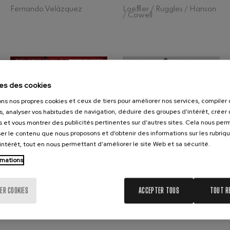
Fernando Velázquez
Loeffler / Ruggles / Hanson
/ Cowell
 Pelléas et Mélisande
t: Symphonie nº9, 'La grande'
es des cookies
deus Mozart: Concerto pour
ons nos propres cookies et ceux de tiers pour améliorer nos services, compile
deus Mozart
s, analyser vos habitudes de navigation, déduire des groupes d’intérêt, créer u
s et vous montrer des publicités pertinentes sur d’autres sites. Cela nous pe
er le contenu que nous proposons et d’obtenir des informations sur les rubriq
’intérêt, tout en nous permettant d’améliorer le site Web et sa sécurité.
rmations
PATRIA
HUMANITY AT
MUSIC
2020
(MONDRAGON
ER COOKIES
ACCEPTER TOUS
TOUT R
COOP.)
2019