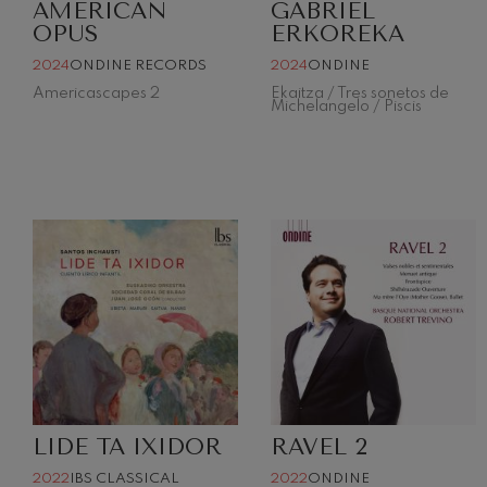
AMERICAN
GABRIEL
OPUS
ERKOREKA
Johannes Bra
Johannes Brah
2024
ONDINE RECORDS
2024
ONDINE
Americascapes 2
Ekaitza / Tres sonetos de
Antonin Dvor
Michelangelo / Piscis
Antonin Dvora
Johannes Brah
Johannes Brah
Ludwig van B
Ludwig van Be
Wolfgang Ama
Violon nº5
Wolfgang Ama
Max Bruch: Kol
Max Bruch
LIDE TA IXIDOR
RAVEL 2
Robert Schuma
2022
IBS CLASSICAL
2022
ONDINE
Robert Schuma