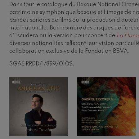
Dans tout le catalogue du Basque National Orchest
C. Franck: Va
patrimoine symphonique basque et l’image de notr
C. Franck
bandes sonores de films ou la production d’auteu
internationale. Bon nombre des disques de l’orch
J. Brahms: Sy
J. Brahms
d’Escudero ou la version pour concert de
La Llam
diverses nationalités reflétant leur vision particu
J. C. Arriaga:
collaboration exclusive de la Fondation BBVA.
J. C. Arriaga
SGAE RRDD/1/899/0109.
Joseph Haydn
Joseph Haydn
El cant dels oc
Populaire / Pa
Franz Schmidt
Franz Schmidt
Franz Schuber
Franz Schubert