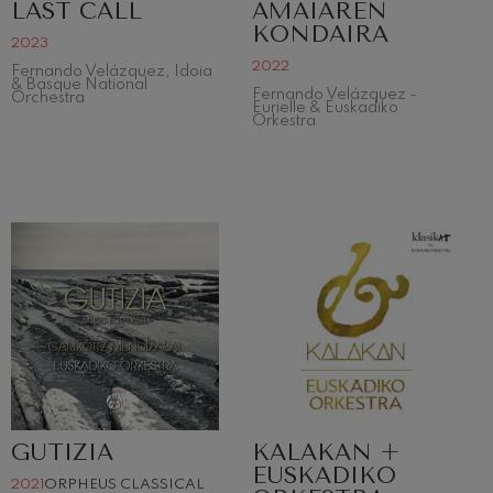
LAST CALL
AMAIAREN
KONDAIRA
2023
2022
Fernando Velázquez, Idoia
& Basque National
Fernando Velázquez -
Orchestra
Eurielle & Euskadiko
Orkestra
GUTIZIA
KALAKAN +
EUSKADIKO
2021
ORPHEUS CLASSICAL