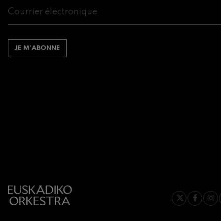
Gabriel Fauré:
Gabriel Fauré
JE M’ABONNE
Franz Schuber
Franz Schubert
Wolfgang Ama
clarinette
Wolfgang Ama