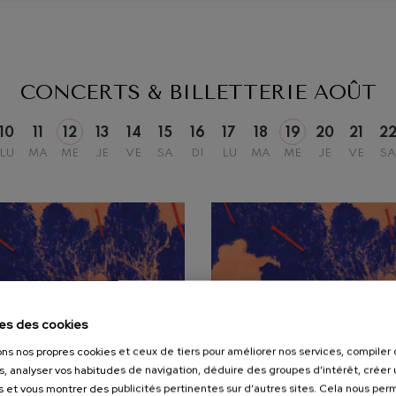
riations symphoniques
mphonie nº4
CONCERTS & BILLETTERIE
AOÛT
10
11
12
13
14
15
16
17
18
19
20
21
2
 Los esclavos felices. Ouverture
LU
MA
ME
JE
VE
SA
DI
LU
MA
ME
JE
VE
SA
: Symphonie nº83
ells
u Casals
: Symphonie nº4
es des cookies
ons nos propres cookies et ceux de tiers pour améliorer nos services, compile
t: Chant nocturne dans la forêt
s, analyser vos habitudes de navigation, déduire des groupes d’intérêt, créer u
s et vous montrer des publicités pertinentes sur d’autres sites. Cela nous pe