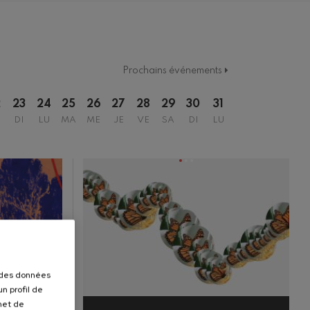
Prochains événements
2
23
24
25
26
27
28
29
30
31
DI
LU
MA
ME
JE
VE
SA
DI
LU
r des données
n profil de
rmet de