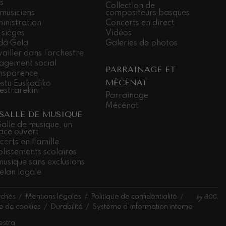
s
Collection de
 musiciens
compositeurs basques
inistration
Concerts en direct
 sièges
Vidéos
dá Gela
Galeries de photos
ailler dans l’orchestre
agement social
PARRAINAGE ET
nsparence
MÉCÉNAT
stu Euskadiko
estrarekin
Parrainage
Mécénat
 SALLE DE MUSIQUE
Salle de musique, un
ace ouvert
certs en Famille
blissements scolaires
musique sans exclusions
elan logale
rchés
Mentions légales
Politique de confidentialité
ue de cookies
Durabilité
Système d'information interne
estra