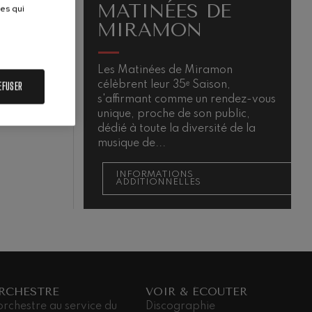
MATINÉES DE
ues qui
MIRAMON
Les Matinées de Miramon
L
célèbrent leur 35ᵉ Saison,
m
EFUSER
QUIEM
s'affirmant comme un rendez-vous
unique, proche de son public,
dédié à toute la diversité de la
musique de...
INFORMATIONS
ADDITIONNELLES
ORCHESTRE
VOIR & ÉCOUTER
orchestre au service du
Discographie