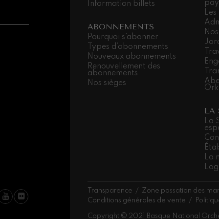
pay
Information billets
Les
 Pelléas et Mélisande
Adm
ABONNEMENTS
Nos
Pourquoi s’abonner
Jor
Types d’abonnements
Trav
t: Symphonie nº9, 'La grande'
Nouveaux abonnements
Eng
Renouvellement des
Tra
abonnements
Abe
Nos sièges
deus Mozart: Concerto pour
Ork
deus Mozart
LA
La 
esp
Con
Éta
La 
Log
Transparence
Zone passation des ma
Conditions générales de vente
Polítiq
Copyright © 2021 Basque National Orch