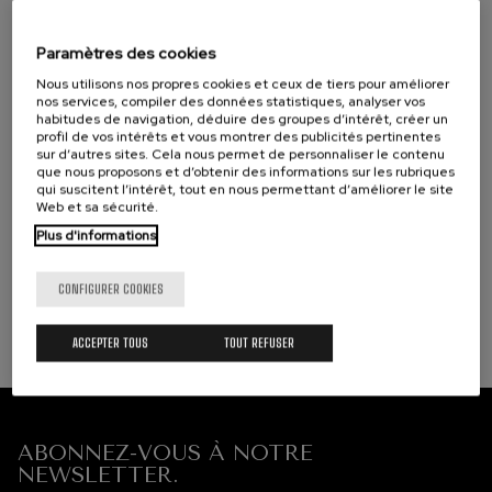
J. C. Arriaga: Los esclavos
Salle de musique
Giuseppe Verdi:
2020/2021
Giuseppe Verdi:
felices. Ouverture
Messa de Requiem. III Ofertorio, IV
Denboraldia
J. C. Arriaga
Discographie
Paramètres des cookies
Sanctus, V Agnus Dei, VI Lux aeterna,
Saison 2016/2017
Joseph Haydn: Symphonie
Matinées
VII Libera me
nº83
Nous utilisons nos propres cookies et ceux de tiers pour améliorer
Saison 2017/2018
Vendredi, 15 juin, 2018
Joseph Haydn
Autres activités
nos services, compiler des données statistiques, analyser vos
2017-2018
Saison 2018/2019
habitudes de navigation, déduire des groupes d’intérêt, créer un
El cant dels ocells
profil de vos intérêts et vous montrer des publicités pertinentes
Saison
Populaire / Pau Casals
sur d’autres sites. Cela nous permet de personnaliser le contenu
2019/2020
Giuseppe Verdi:
Giuseppe Verdi:
que nous proposons et d’obtenir des informations sur les rubriques
Franz Schmidt: Symphonie
nº4
Saison 2021/2022
Messa da Requiem. 1 Requiem and
qui suscitent l’intérêt, tout en nous permettant d’améliorer le site
Franz Schmidt
Kyrie, 2 Sequence
Web et sa sécurité.
Saison
Vendredi, 15 juin, 2018
2022/2023
Franz Schubert: Chant
Plus d'informations
2017-2018
nocturne dans la forêt
Temporada 2019-
Franz Schubert
2020
12
19
AOÛT, 2026
AOÛT
CONFIGURER COOKIES
Johannes Brahms: Symphonie
Temporada
Ludwig Van Beethoven:
Ludwig Van
nº2
MERCREDI, 20:00
MERC
2020-2021
Beethoven: Sinfonía nº 3 "Heróica"
Johannes Brahms
H.
H.
Jeudi, 31 mai, 2018
ACCEPTER TOUS
TOUT REFUSER
Temporada
Antonin Dvorak: Symphonie
2017-2018
2020/2021
nº6
Antonin Dvorak
Temporada abono
Prochains
2019-2020
Johannes Brahms: Concerto
événements
pour piano nº1
Temporada de
Johannes Brahms
CONCERTS
ABONNEZ-VOUS À NOTRE
abono
2020/2021
Ludwig van Beethoven:
&
NEWSLETTER.
Symphonie nº2