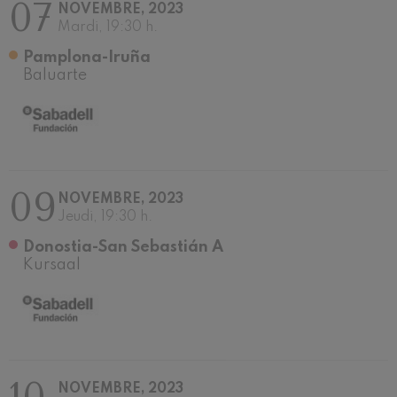
07
Ludwig van Beethoven
NOVEMBRE, 2023
Mardi, 19:30 h.
Wolfgang Amadeus Mozart:
Concerto pour Violon nº5
Wolfgang Amadeus Mozart
Pamplona-Iruña
Baluarte
Max Bruch: Kol nidrei
Max Bruch
Robert Schumann: Concerto
pour violon
Robert Schumann
Gabriel Fauré: Pelléas et
Mélisande
Gabriel Fauré
09
NOVEMBRE, 2023
Franz Schubert: Symphonie
Jeudi, 19:30 h.
nº9, 'La grande'
Franz Schubert
Donostia-San Sebastián A
Wolfgang Amadeus Mozart:
Kursaal
Concerto pour clarinette
Wolfgang Amadeus Mozart
NOVEMBRE, 2023