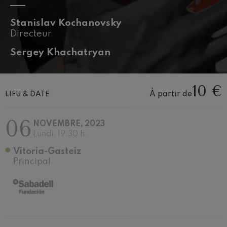
J. C. Arriaga: Los esclavos
felices. Ouverture
J. C. Arriaga
Stanislav Kochanovsky
Joseph Haydn: Symphonie
Directeur
nº83
Joseph Haydn
Sergey Khachatryan
El cant dels ocells
Populaire / Pau Casals
Franz Schmidt: Symphonie
nº4
10 €
Franz Schmidt
À partir de
LIEU & DATE
Franz Schubert: Chant
nocturne dans la forêt
06
Franz Schubert
NOVEMBRE, 2023
Johannes Brahms: Symphonie
Lundi, 19:30 h.
nº2
Johannes Brahms
Vitoria-Gasteiz
Principal
Antonin Dvorak: Symphonie
nº6
Antonin Dvorak
Johannes Brahms: Concerto
pour piano nº1
Johannes Brahms
Ludwig van Beethoven:
Symphonie nº2