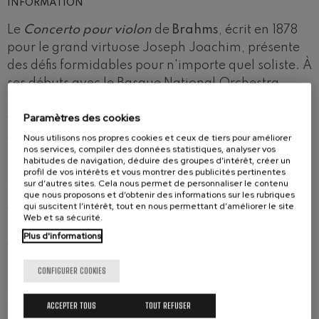
INFORMATION
Le
Concerto pour violon
de
Brahms
, écrit en 1878
pour le grand virtuose Joseph Joachim, présente
des défis formidables pour n'importe quel soliste. À
ses débuts avec le Basque National Orchestra,
l’Arménien
Sergey Khachatryan
, l’un des rares
Paramètres des cookies
violonistes à avoir remporté deux des grands
concours internationaux de l’instrument –le
Nous utilisons nos propres cookies et ceux de tiers pour améliorer
nos services, compiler des données statistiques, analyser vos
Sibelius d’Helsinki et le Queen Elisabeth de
habitudes de navigation, déduire des groupes d’intérêt, créer un
Bruxelles–, s’affrontera à ce concert à caractère
profil de vos intérêts et vous montrer des publicités pertinentes
sur d’autres sites. Cela nous permet de personnaliser le contenu
très symphonique, car l’orchestre n’est pas relégué
que nous proposons et d’obtenir des informations sur les rubriques
qui suscitent l’intérêt, tout en nous permettant d’améliorer le site
à accompagner le soliste mais il est pleinement
Web et sa sécurité.
intégré à son discours. Dans la seconde partie, le
Plus d'informations
chef d’orchestre de Saint-Pétersbourg
Stanislav
Kochanovsky
abordera l’une des symphonies les
CONFIGURER COOKIES
moins interprétées de son compatriote
Dmitri
Chostakovitch
. Derrière l'immense succès de la
ACCEPTER TOUS
TOUT REFUSER
tragique
Cinquième
, la
Symphonie nº 6
est plus