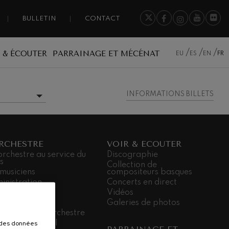
BULLETIN
CONTACT
 & ÉCOUTER
PARRAINAGE ET MÉCÉNAT
EU
ES
EN
FR
INFORMATIONS BILLETS
INFORMATIONS
ADDITIONNELLES
ORCHESTRE
VOIR & ÉCOUTER
orchestre au service du
Discographie
s
Collection de
 musiciens
compositeurs basques
inistration
Concerts en direct
 sièges
Vidéos
dá Gela
Galeries de photos
ailler dans l’orchestre
r des données
agement social