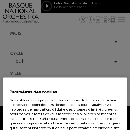
Passer au contenu principal
Felix Mendelssohn: Die erste Walpurgisnacht
Jordá Gela
Felix Mendelssohn
NOUVELLES
PRESSE
PARRAINAGE
Felix Mendelssohn: Die erste
ET MÉCÉNAT
Travailler d
F
Walpurgisnacht
 basques
Felix Mendelssohn
Engagement
Richard Strauss: Tod und
MOIS
Verklärung
Transparen
Richard Strauss
Abestu Eusk
Johann Sebastian Bach: Ich
Évènements à venir
Habe Genug
CYCLE
Johann Sebastian Bach
Saison complète
Tout
O. Respighi: Pini di Roma
O. Respighi
2026-06
VILLE
O. Respighi: Fontane di Roma
2026-08
O. Respighi
Tout
R. Schumann: Concerto pour
2026-09
Paramètres des cookies
violoncelle
R. Schumann
2026-10
Nous utilisons nos propres cookies et ceux de tiers pour améliorer
INFORMATIONS BILLETS
C. Franck: Variations
nos services, compiler des données statistiques, analyser vos
symphoniques
2026-11
habitudes de navigation, déduire des groupes d’intérêt, créer un
C. Franck
profil de vos intérêts et vous montrer des publicités pertinentes
2026-12
sur d’autres sites. Cela nous permet de personnaliser le contenu
J. Brahms: Symphonie nº4
ABONNEZ-VOUS À NOTRE
que nous proposons et d’obtenir des informations sur les rubriques
J. Brahms
2027-01
qui suscitent l’intérêt, tout en nous permettant d’améliorer le site
NEWSLETTER.