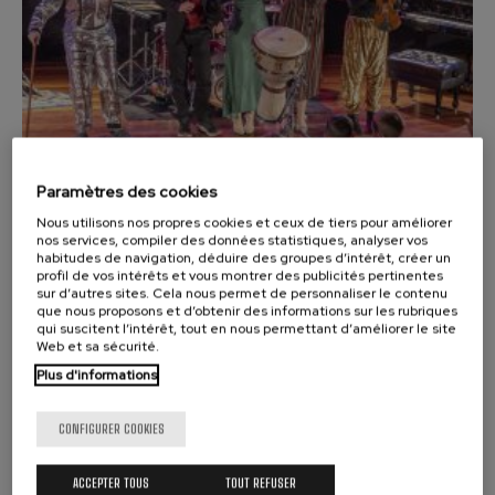
J. C. Arriaga: Los esclavos
felices. Ouverture
J. C. Arriaga
Joseph Haydn: Symphonie
nº83
Joseph Haydn
El cant dels ocells
Populaire / Pau Casals
Franz Schmidt: Symphonie
nº4
Paramètres des cookies
Franz Schmidt
Nous utilisons nos propres cookies et ceux de tiers pour améliorer
Franz Schubert: Chant
02
NOVEMBRE, 2025
nos services, compiler des données statistiques, analyser vos
nocturne dans la forêt
Dimanche, 18:00
h.
habitudes de navigation, déduire des groupes d’intérêt, créer un
Franz Schubert
profil de vos intérêts et vous montrer des publicités pertinentes
Johannes Brahms: Symphonie
sur d’autres sites. Cela nous permet de personnaliser le contenu
nº2
que nous proposons et d’obtenir des informations sur les rubriques
SALLE DE MUSIQUE
Johannes Brahms
qui suscitent l’intérêt, tout en nous permettant d’améliorer le site
ILARGIARI KANTARI
Web et sa sécurité.
Antonin Dvorak: Symphonie
nº6
Plus d'informations
Antonin Dvorak
Durango
Johannes Brahms: Concerto
pour piano nº1
CONFIGURER COOKIES
Johannes Brahms
Ludwig van Beethoven:
ACCEPTER TOUS
TOUT REFUSER
Symphonie nº2