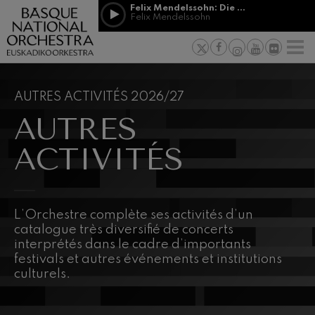
Passer au contenu principal
Felix Mendelssohn: Die erste Walpurgisnacht
Jordá Gela
Felix Mendelssohn
NOUVELLES
PRESSE
PARRAINAGE
Felix Mendelssohn: Die erste
ET MÉCÉNAT
Travailler d
F
Walpurgisnacht
 basques
Felix Mendelssohn
Engagement
Richard Strauss: Tod und
Verklärung
Transparen
AUTRES ACTIVITÉS 2026/27
Richard Strauss
Abestu Eusk
AUTRES
Johann Sebastian Bach: Ich
Habe Genug
Johann Sebastian Bach
ACTIVITÉS
O. Respighi: Pini di Roma
O. Respighi
O. Respighi: Fontane di Roma
O. Respighi
R. Schumann: Concerto pour
L’Orchestre complète ses activités d’un
violoncelle
catalogue très diversifié de concerts
R. Schumann
interprétés dans le cadre d’importants
C. Franck: Variations
festivals et autres événements et institutions
symphoniques
C. Franck
culturels.
J. Brahms: Symphonie nº4
J. Brahms