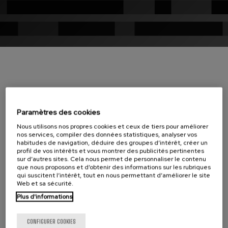
J. C. Arriaga: Los esclavos
felices. Ouverture
J. C. Arriaga
Joseph Haydn: Symphonie
nº83
Joseph Haydn
El cant dels ocells
Populaire / Pau Casals
Franz Schmidt: Symphonie
nº4
INFORMATION
Franz Schmidt
Franz Schubert: Chant
L’ORCHESTRE, BIEN CULTUREL ET MUSICAL
Paramètres des cookies
nocturne dans la forêt
Franz Schubert
Nous utilisons nos propres cookies et ceux de tiers pour améliorer
Compte tenu de l’importance de créer des
Johannes Brahms: Symphonie
nos services, compiler des données statistiques, analyser vos
nº2
synergies capables d’enrichir sa contribution
habitudes de navigation, déduire des groupes d’intérêt, créer un
Johannes Brahms
profil de vos intérêts et vous montrer des publicités pertinentes
dans le domaine de la culture, l’Orchestre
sur d’autres sites. Cela nous permet de personnaliser le contenu
Antonin Dvorak: Symphonie
Symphonique d’Euskadi complète ses activités
que nous proposons et d’obtenir des informations sur les rubriques
nº6
qui suscitent l’intérêt, tout en nous permettant d’améliorer le site
Antonin Dvorak
d’un catalogue très diversifié de concerts
Web et sa sécurité.
Johannes Brahms: Concerto
interprétés dans le cadre d’importants festivals
pour piano nº1
Plus d'informations
Johannes Brahms
et autres événements et institutions culturels.
Ludwig van Beethoven:
Cette capacité à s’adapter à tous les formats
CONFIGURER COOKIES
Symphonie nº2