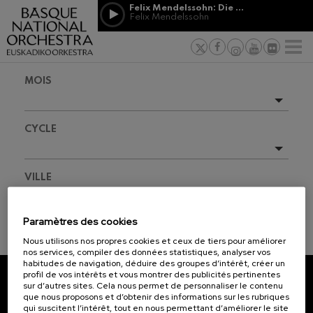
Passer au contenu principal
Felix Mendelssohn: Die erste Walpurgisnacht
Jordá Gela
Felix Mendelssohn
NOUVELLES
PRESSE
PARRAINAGE
Felix Mendelssohn: Die erste
ET MÉCÉNAT
Travailler d
F
Walpurgisnacht
 basques
Felix Mendelssohn
Engagement
Richard Strauss: Tod und
MOIS
Verklärung
Transparen
Richard Strauss
Abestu Eusk
Johann Sebastian Bach: Ich
Évènements à venir
Habe Genug
CYCLE
Johann Sebastian Bach
Saison complète
O. Respighi: Pini di Roma
O. Respighi
2026-09
Tout
VILLE
O. Respighi: Fontane di Roma
2026-10
O. Respighi
Tout
R. Schumann: Concerto pour
2026-11
Paramètres des cookies
violoncelle
R. Schumann
2026-12
Nous utilisons nos propres cookies et ceux de tiers pour améliorer
INFORMATIONS BILLETS
C. Franck: Variations
nos services, compiler des données statistiques, analyser vos
symphoniques
2027-01
habitudes de navigation, déduire des groupes d’intérêt, créer un
C. Franck
profil de vos intérêts et vous montrer des publicités pertinentes
2027-02
sur d’autres sites. Cela nous permet de personnaliser le contenu
J. Brahms: Symphonie nº4
ABONNEZ-VOUS À NOTRE
que nous proposons et d’obtenir des informations sur les rubriques
J. Brahms
2027-03
qui suscitent l’intérêt, tout en nous permettant d’améliorer le site
NEWSLETTER.