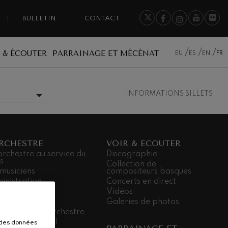
BULLETIN
CONTACT
 & ÉCOUTER
PARRAINAGE ET MÉCÉNAT
EU
ES
EN
FR
INFORMATIONS BILLETS
INFORMATIONS
ADDITIONNELLES
ORCHESTRE
VOIR & ÉCOUTER
orchestre au service du
Discographie
s
Collection de
 musiciens
compositeurs basques
inistration
Concerts en direct
 sièges
Vidéos
dá Gela
Galeries de photos
ailler dans l’orchestre
r des données
agement social