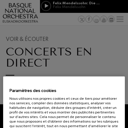
Passer au contenu principal
Felix Mendelssohn: Die erste Walpurgisnacht
Jordá Gela
Felix Mendelssohn
NOUVELLES
PRESSE
PARRAINAGE
Felix Mendelssohn: Die erste
ET MÉCÉNAT
Travailler d
F
Walpurgisnacht
 basques
Felix Mendelssohn
Engagement
Richard Strauss: Tod und
Verklärung
Transparen
VOIR & ÉCOUTER
Richard Strauss
Abestu Eusk
CONCERTS EN
Johann Sebastian Bach: Ich
Habe Genug
Johann Sebastian Bach
DIRECT
O. Respighi: Pini di Roma
O. Respighi
O. Respighi: Fontane di Roma
12
19
AOÛT, 2026
AOÛT
O. Respighi
SGAE RRDD/1/899/0109. En collaboration avec EITB.
MERCREDI, 20:00
MERC
R. Schumann: Concerto pour
H.
H.
Paramètres des cookies
violoncelle
R. Schumann
Nous utilisons nos propres cookies et ceux de tiers pour améliorer
C. Franck: Variations
nos services, compiler des données statistiques, analyser vos
symphoniques
Prochains
habitudes de navigation, déduire des groupes d’intérêt, créer un
C. Franck
événements
profil de vos intérêts et vous montrer des publicités pertinentes
sur d’autres sites. Cela nous permet de personnaliser le contenu
J. Brahms: Symphonie nº4
CONCERTS
ABONNEZ-VOUS À NOTRE
que nous proposons et d’obtenir des informations sur les rubriques
J. Brahms
qui suscitent l’intérêt, tout en nous permettant d’améliorer le site
&
NEWSLETTER.