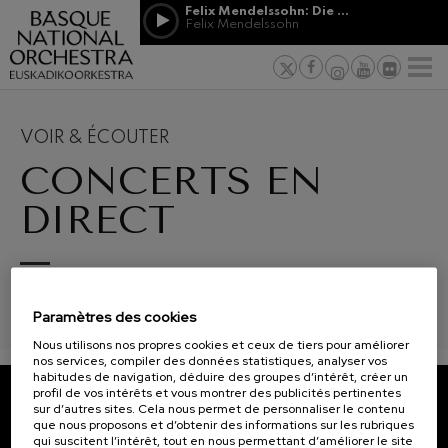
Passer au contenu principal
Felix Mendelssohn: Die erste Walpurgisnacht
Jordá Gela
Felix Mendelssohn
NOUVELLES
PRESSE
PARRAINAGE
Felix Mendelssohn: Die erste
ET MÉCÉNAT
Travailler d
F
Walpurgisnacht
 basques
Felix Mendelssohn
Engagement
Richard Strauss: Tod und
Verklärung
Transparen
VOIR & ÉCOUTER
Richard Strauss
Abestu Eusk
CONCERTS EN
Johann Sebastian Bach: Ich
Habe Genug
Johann Sebastian Bach
DIRECT
O. Respighi: Pini di Roma
O. Respighi
O. Respighi: Fontane di Roma
12
19
AOÛT, 2026
AOÛT
O. Respighi
SGAE RRDD/1/899/0109. En collaboration avec EITB.
MERCREDI, 20:00
MERC
R. Schumann: Concerto pour
H.
H.
Paramètres des cookies
violoncelle
R. Schumann
Nous utilisons nos propres cookies et ceux de tiers pour améliorer
C. Franck: Variations
nos services, compiler des données statistiques, analyser vos
symphoniques
Prochains
habitudes de navigation, déduire des groupes d’intérêt, créer un
C. Franck
événements
profil de vos intérêts et vous montrer des publicités pertinentes
sur d’autres sites. Cela nous permet de personnaliser le contenu
J. Brahms: Symphonie nº4
CONCERTS
ABONNEZ-VOUS À NOTRE
que nous proposons et d’obtenir des informations sur les rubriques
J. Brahms
qui suscitent l’intérêt, tout en nous permettant d’améliorer le site
&
NEWSLETTER.