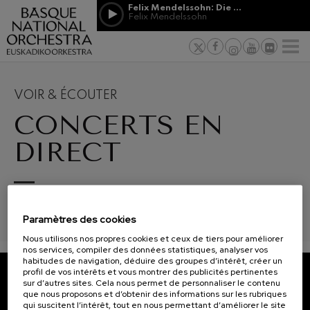
Passer au contenu principal
Felix Mendelssohn: Die erste Walpurgisnacht
Jordá Gela
Felix Mendelssohn
NOUVELLES
PRESSE
PARRAINAGE
Felix Mendelssohn: Die erste
ET MÉCÉNAT
Travailler d
F
Walpurgisnacht
 basques
Felix Mendelssohn
Engagement
Richard Strauss: Tod und
Verklärung
Transparen
VOIR & ÉCOUTER
Richard Strauss
Abestu Eusk
CONCERTS EN
Johann Sebastian Bach: Ich
Habe Genug
Johann Sebastian Bach
DIRECT
O. Respighi: Pini di Roma
O. Respighi
O. Respighi: Fontane di Roma
12
19
AOÛT, 2026
AOÛT
O. Respighi
SGAE RRDD/1/899/0109. En collaboration avec EITB.
MERCREDI, 20:00
MERC
R. Schumann: Concerto pour
H.
H.
Paramètres des cookies
violoncelle
R. Schumann
Nous utilisons nos propres cookies et ceux de tiers pour améliorer
C. Franck: Variations
nos services, compiler des données statistiques, analyser vos
symphoniques
Prochains
habitudes de navigation, déduire des groupes d’intérêt, créer un
C. Franck
événements
profil de vos intérêts et vous montrer des publicités pertinentes
sur d’autres sites. Cela nous permet de personnaliser le contenu
J. Brahms: Symphonie nº4
CONCERTS
ABONNEZ-VOUS À NOTRE
que nous proposons et d’obtenir des informations sur les rubriques
J. Brahms
qui suscitent l’intérêt, tout en nous permettant d’améliorer le site
&
NEWSLETTER.