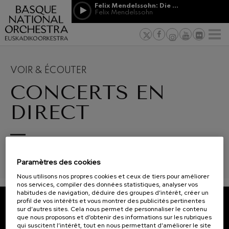
Passer au contenu principal
Felix Mendelssohn: Die erste Walpurgisnacht
Jordá Gela
Felix Mendelssohn
NOUVELLES
PRESSE
PARRAINAGE
Felix Mendelssohn: Die erste
ET MÉCÉNAT
Travailler d
F
Walpurgisnacht
 basques
Felix Mendelssohn
Engagement
Richard Strauss: Tod und
Verklärung
Transparen
VOIR & ÉCOUTER
Richard Strauss
Abestu Eusk
CONCERTS EN
Johann Sebastian Bach: Ich
Habe Genug
Johann Sebastian Bach
DIRECT
O. Respighi: Pini di Roma
O. Respighi
O. Respighi: Fontane di Roma
12
19
AOÛT, 2026
AOÛT
O. Respighi
SGAE RRDD/1/899/0109. En collaboration avec EITB.
MERCREDI, 20:00
MERC
R. Schumann: Concerto pour
H.
H.
Paramètres des cookies
violoncelle
R. Schumann
Nous utilisons nos propres cookies et ceux de tiers pour améliorer
C. Franck: Variations
nos services, compiler des données statistiques, analyser vos
symphoniques
Prochains
habitudes de navigation, déduire des groupes d’intérêt, créer un
C. Franck
événements
profil de vos intérêts et vous montrer des publicités pertinentes
sur d’autres sites. Cela nous permet de personnaliser le contenu
J. Brahms: Symphonie nº4
CONCERTS
ABONNEZ-VOUS À NOTRE
que nous proposons et d’obtenir des informations sur les rubriques
J. Brahms
qui suscitent l’intérêt, tout en nous permettant d’améliorer le site
&
NEWSLETTER.