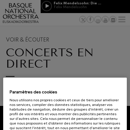
Passer au contenu principal
Felix Mendelssohn: Die erste Walpurgisnacht
Jordá Gela
Felix Mendelssohn
NOUVELLES
PRESSE
PARRAINAGE
Felix Mendelssohn: Die erste
ET MÉCÉNAT
Travailler d
F
Walpurgisnacht
 basques
Felix Mendelssohn
Engagement
Richard Strauss: Tod und
Verklärung
Transparen
VOIR & ÉCOUTER
Richard Strauss
Abestu Eusk
CONCERTS EN
Johann Sebastian Bach: Ich
Habe Genug
Johann Sebastian Bach
DIRECT
O. Respighi: Pini di Roma
O. Respighi
O. Respighi: Fontane di Roma
12
19
AOÛT, 2026
AOÛT
O. Respighi
SGAE RRDD/1/899/0109. En collaboration avec EITB.
MERCREDI, 20:00
MERC
R. Schumann: Concerto pour
H.
H.
Paramètres des cookies
violoncelle
R. Schumann
Nous utilisons nos propres cookies et ceux de tiers pour améliorer
C. Franck: Variations
nos services, compiler des données statistiques, analyser vos
symphoniques
Prochains
habitudes de navigation, déduire des groupes d’intérêt, créer un
C. Franck
événements
profil de vos intérêts et vous montrer des publicités pertinentes
sur d’autres sites. Cela nous permet de personnaliser le contenu
J. Brahms: Symphonie nº4
CONCERTS
ABONNEZ-VOUS À NOTRE
que nous proposons et d’obtenir des informations sur les rubriques
J. Brahms
qui suscitent l’intérêt, tout en nous permettant d’améliorer le site
&
NEWSLETTER.