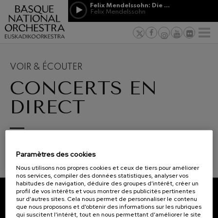
Passer au contenu principal
Felix Mendelssohn: Die erste Walpurgisnacht
Jordá Gela
Felix Mendelssohn
NOUVELLES
PRESSE
PARRAINAGE
Felix Mendelssohn: Die erste
ET MÉCÉNAT
Travailler d
F
Walpurgisnacht
 basques
Felix Mendelssohn
Engagement
Richard Strauss: Tod und
Verklärung
Transparen
VOIR & ÉCOUTER
Richard Strauss
Abestu Eusk
CONCERTS EN
Johann Sebastian Bach: Ich
Habe Genug
Johann Sebastian Bach
DIRECT
O. Respighi: Pini di Roma
O. Respighi
O. Respighi: Fontane di Roma
12
19
AOÛT, 2026
AOÛT
O. Respighi
SGAE RRDD/1/899/0109. En collaboration avec EITB.
MERCREDI, 20:00
MERC
R. Schumann: Concerto pour
H.
H.
Paramètres des cookies
violoncelle
R. Schumann
Nous utilisons nos propres cookies et ceux de tiers pour améliorer
C. Franck: Variations
nos services, compiler des données statistiques, analyser vos
symphoniques
Prochains
habitudes de navigation, déduire des groupes d’intérêt, créer un
C. Franck
événements
profil de vos intérêts et vous montrer des publicités pertinentes
sur d’autres sites. Cela nous permet de personnaliser le contenu
J. Brahms: Symphonie nº4
CONCERTS
ABONNEZ-VOUS À NOTRE
que nous proposons et d’obtenir des informations sur les rubriques
J. Brahms
qui suscitent l’intérêt, tout en nous permettant d’améliorer le site
&
NEWSLETTER.