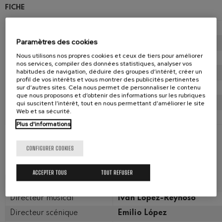
FICHE
María Stuarda
Yolanda Auyanet
Paramètres des cookies
Elisabetta
María Barakova
Nous utilisons nos propres cookies et ceux de tiers pour améliorer
Leicester
Filip Filipović
nos services, compiler des données statistiques, analyser vos
habitudes de navigation, déduire des groupes d’intérêt, créer un
Giorgio Talbot
Manuel Fuentes
profil de vos intérêts et vous montrer des publicités pertinentes
Anna Kennedy
sur d’autres sites. Cela nous permet de personnaliser le contenu
Cristina del Barrio
que nous proposons et d’obtenir des informations sur les rubriques
Lord Guglielmo Cecil
Milan Perešić
qui suscitent l’intérêt, tout en nous permettant d’améliorer le site
Web et sa sécurité.
Un araldo
Josu Cabrero
Plus d'informations
CONFIGURER COOKIES
ACCEPTER TOUS
TOUT REFUSER
ÉQUIPE ARTISTIQUE
Directeur musical
Iván López-Reynoso
Directeur scénique
Emilio López