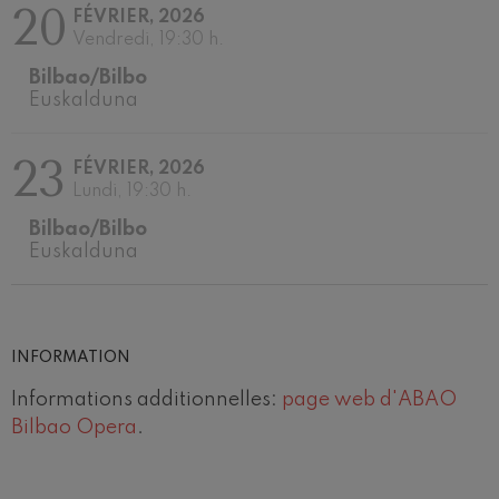
Ludwig van Beethoven
20
FÉVRIER, 2026
Wolfgang Amadeus Mozart:
Vendredi, 19:30 h.
Concerto pour Violon nº5
Wolfgang Amadeus Mozart
Bilbao/Bilbo
Max Bruch: Kol nidrei
Euskalduna
Max Bruch
Robert Schumann: Concerto
pour violon
23
FÉVRIER, 2026
Robert Schumann
Lundi, 19:30 h.
Gabriel Fauré: Pelléas et
Mélisande
Bilbao/Bilbo
Gabriel Fauré
Euskalduna
Franz Schubert: Symphonie
nº9, 'La grande'
Franz Schubert
Wolfgang Amadeus Mozart:
Concerto pour clarinette
Wolfgang Amadeus Mozart
INFORMATION
Informations additionnelles:
page web d'ABAO
Bilbao Opera
.