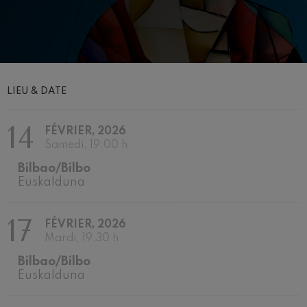
J. C. Arriaga: Los esclavos
felices. Ouverture
J. C. Arriaga
Joseph Haydn: Symphonie
nº83
Joseph Haydn
El cant dels ocells
Populaire / Pau Casals
LIEU & DATE
Franz Schmidt: Symphonie
nº4
14
Franz Schmidt
FÉVRIER, 2026
Franz Schubert: Chant
Samedi, 19:00 h.
nocturne dans la forêt
Franz Schubert
Bilbao/Bilbo
Johannes Brahms: Symphonie
Euskalduna
nº2
Johannes Brahms
Antonin Dvorak: Symphonie
17
FÉVRIER, 2026
nº6
Antonin Dvorak
Mardi, 19:30 h.
Johannes Brahms: Concerto
Bilbao/Bilbo
pour piano nº1
Johannes Brahms
Euskalduna
Ludwig van Beethoven:
Symphonie nº2