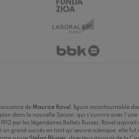
hms: Symphonie nº2
ms
ak: Symphonie nº6
k
ms: Concerto pour piano nº1
ms
eethoven: Symphonie nº2
ethoven
deus Mozart: Concerto pour
deus Mozart
naissance de
Maurice Ravel
, figure incontournable da
 nidrei
an dans la nouvelle Saison, qui s’ouvrira avec l’une d
 1912 par les légendaires Ballets Russes, Ravel aspirait
ntré un grand succès en tant qu’œuvre scénique, elle
nn: Concerto pour violon
nn
estre suisse
Stefan Blunier
, directeur musical de la Ca