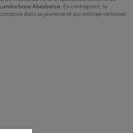
Landarbaso Abesbatza
. En contrepoint, la
composa dans sa jeunesse et qui anticipe certaines