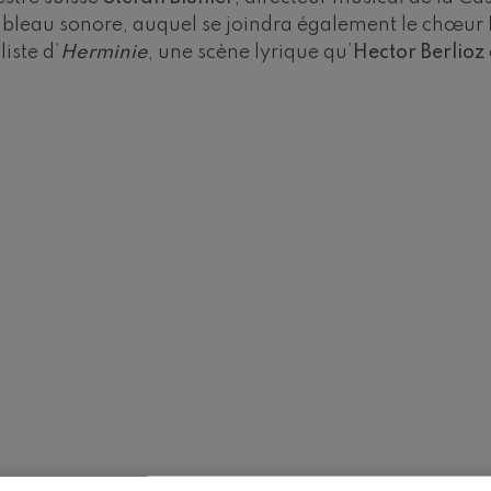
tableau sonore, auquel se joindra également le chœur
 Pelléas et Mélisande
liste d’
Herminie
, une scène lyrique qu’
Hector Berlioz
t: Symphonie nº9, 'La grande'
deus Mozart: Concerto pour
deus Mozart