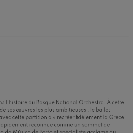
ns l’histoire du Basque National Orchestra. À cette
e ses œuvres les plus ambitieuses : le ballet
 avec cette partition à « recréer fidèlement la Grèce
 fut rapidement reconnue comme un sommet de
sa da Música de Porto et spécialiste acclamé du