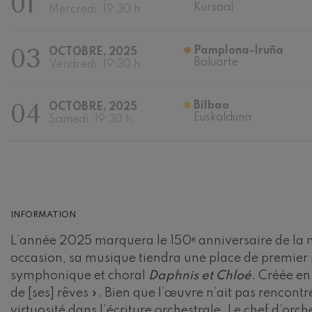
01
Kursaal
Mercredi, 19:30 h.
Johannes Bra
Johannes Brah
03
Pamplona-Iruña
OCTOBRE, 2025
Baluarte
Vendredi, 19:30 h.
Antonin Dvor
Antonin Dvora
04
Bilbao
OCTOBRE, 2025
Johannes Brah
Euskalduna
Samedi, 19:30 h.
Johannes Brah
Ludwig van B
Ludwig van Be
Wolfgang Ama
Violon nº5
INFORMATION
Wolfgang Ama
L’année 2025 marquera le 150ᵉ anniversaire de la 
Max Bruch: Kol
occasion, sa musique tiendra une place de premier pl
Max Bruch
symphonique et choral
Daphnis et Chloé
. Créée en
de [ses] rêves ». Bien que l’œuvre n’ait pas renco
Robert Schuma
Robert Schuma
virtuosité dans l’écriture orchestrale. Le chef d’orch