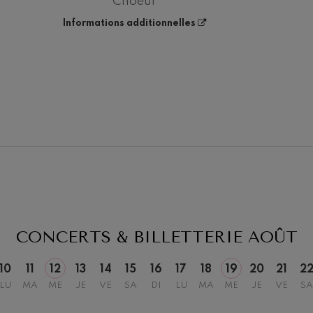
Choeur
Informations additionnelles
19
6
AOÛT, 2026
 20:00
MERCREDI, 20:00
H.
CONCERTS & BILLETTERIE
AOÛT
10
11
12
13
14
15
16
17
18
19
20
21
2
LU
MA
ME
JE
VE
SA
DI
LU
MA
ME
JE
VE
SA