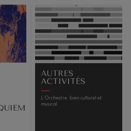
SAISON
SYMPHONIQUE
turel et
La musique existe parce que
quelque chose vibre. Parce qu’une
QUIEM
matière entre en mouvement et se
transforme. Vibrer, c’est être
profondément ému, bouleversé
ou...