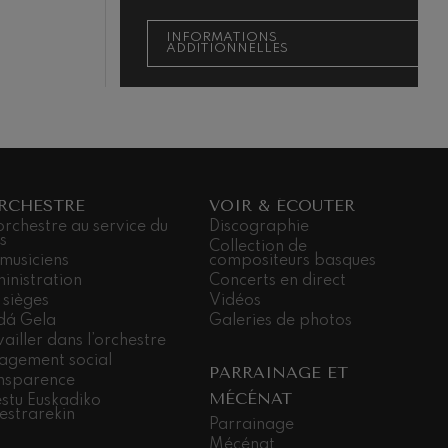
INFORMATIONS
ADDITIONNELLES
ORCHESTRE
VOIR & ÉCOUTER
orchestre au service du
Discographie
s
Collection de
 musiciens
compositeurs basques
inistration
Concerts en direct
 sièges
Vidéos
dá Gela
Galeries de photos
ailler dans l’orchestre
agement social
PARRAINAGE ET
nsparence
MÉCÉNAT
stu Euskadiko
estrarekin
Parrainage
Mécénat