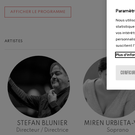
Paramètr
AFFICHER LE PROGRAMME
Nous utilis
statistique
vos intérêt
personnalis
ARTISTES
suscitent l
Plus d'info
CONFIGUR
STEFAN BLUNIER
MIREN URBIETA
Directeur / Directrice
Soprano