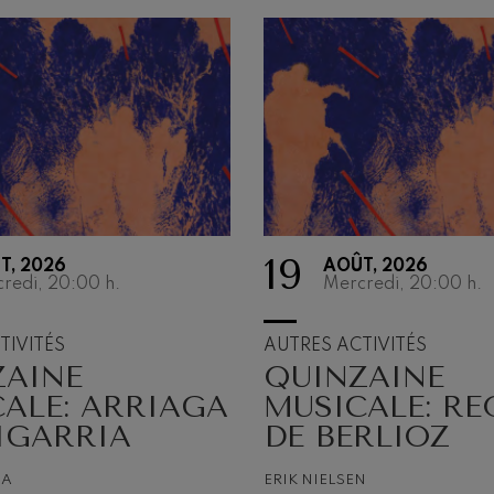
19
T, 2026
AOÛT, 2026
AUTRES
redi, 20:00
h.
Mercredi, 20:00
h.
ACTIVITÉS
TIVITÉS
AUTRES ACTIVITÉS
ZAINE
QUINZAINE
L’Orchestre, bien cul
musical
ALE: ARRIAGA
MUSICALE: RE
IGARRIA
DE BERLIOZ
NA
ERIK NIELSEN