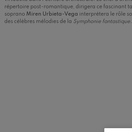
répertoire post-romantique, dirigera ce fascinant 
Gabriel Fauré:
soprano
Miren Urbieta-Vega
interprétera le rôle so
Gabriel Fauré
des célèbres mélodies de la
Symphonie fantastique
.
Franz Schuber
Franz Schubert
Wolfgang Ama
clarinette
Wolfgang Ama