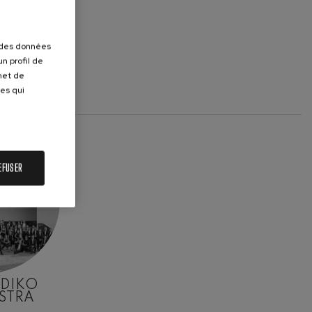
r des données
n profil de
rmet de
ues qui
EFUSER
ADIKO
STRA