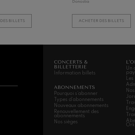
Donostia
INFORMATIONS
ADDITIONNELLES
DES BILLETS
ACHETER DES BILLETS
CONCERTS &
L'
BILLETTERIE
Un 
pay
Information billets
Les
Adm
ABONNEMENTS
Nos
Pourquoi s’abonner
Jor
Types d’abonnements
Trav
Nouveaux abonnements
Eng
Renouvellement des
Tra
abonnements
Abe
Nos sièges
Ork