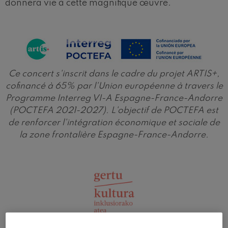
donnera vie à cette magnifique œuvre.
Ce concert s'inscrit dans le cadre du projet ARTIS+,
cofinancé à 65% par l'Union européenne à travers le
Programme Interreg VI-A Espagne-France-Andorre
(POCTEFA 2021-2027). L'objectif de POCTEFA est
de renforcer l'intégration économique et sociale de
la zone frontalière Espagne-France-Andorre.