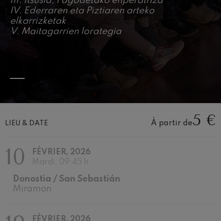
III. Itsusia, Pagodetako enperatriza
J. C. Arriaga: Los esclavos
felices. Ouverture
IV. Ederraren eta Piztiaren arteko
J. C. Arriaga
elkarrizketak
Joseph Haydn: Symphonie
V. Maitagarrien lorategia
nº83
Joseph Haydn
El cant dels ocells
Populaire / Pau Casals
Franz Schmidt: Symphonie
nº4
Franz Schmidt
Franz Schubert: Chant
nocturne dans la forêt
5 €
Franz Schubert
À partir de
LIEU & DATE
Johannes Brahms: Symphonie
nº2
Johannes Brahms
10
FÉVRIER, 2026
Antonin Dvorak: Symphonie
Mardi, 09:45 h.
nº6
Antonin Dvorak
Donostia / San Sebastián
Johannes Brahms: Concerto
Miramon
pour piano nº1
Johannes Brahms
Ludwig van Beethoven:
Symphonie nº2
FÉVRIER, 2026