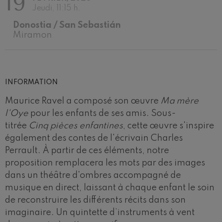
19
Ludwig van Beethoven
Jeudi, 11:15 h.
Wolfgang Amadeus Mozart:
Concerto pour Violon nº5
Donostia / San Sebastián
Wolfgang Amadeus Mozart
Miramon
Max Bruch: Kol nidrei
Max Bruch
Robert Schumann: Concerto
pour violon
Robert Schumann
INFORMATION
Gabriel Fauré: Pelléas et
Mélisande
Maurice Ravel a composé son œuvre
Ma mère
Gabriel Fauré
l'Oye
pour les enfants de ses amis. Sous-
Franz Schubert: Symphonie
nº9, 'La grande'
titrée
Cinq pièces enfantines
, cette œuvre s'inspire
Franz Schubert
également des contes de l'écrivain Charles
Wolfgang Amadeus Mozart:
Concerto pour clarinette
Perrault. À partir de ces éléments, notre
Wolfgang Amadeus Mozart
proposition remplacera les mots par des images
dans un théâtre d'ombres accompagné de
musique en direct, laissant à chaque enfant le soin
de reconstruire les différents récits dans son
imaginaire. Un quintette d’instruments à vent