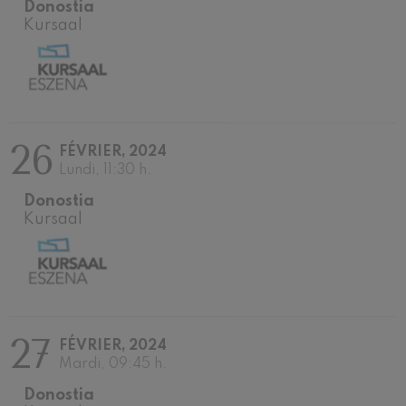
Ludwig van Beethoven
Donostia
Kursaal
Wolfgang Amadeus Mozart:
Concerto pour Violon nº5
Wolfgang Amadeus Mozart
Max Bruch: Kol nidrei
Max Bruch
Robert Schumann: Concerto
pour violon
Robert Schumann
26
FÉVRIER, 2024
Gabriel Fauré: Pelléas et
Lundi, 11:30 h.
Mélisande
Gabriel Fauré
Donostia
Franz Schubert: Symphonie
Kursaal
nº9, 'La grande'
Franz Schubert
Wolfgang Amadeus Mozart:
Concerto pour clarinette
Wolfgang Amadeus Mozart
27
FÉVRIER, 2024
Mardi, 09:45 h.
Donostia