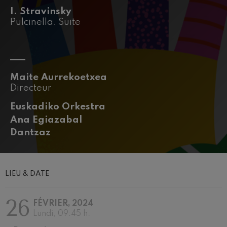
J. C. Arriaga: Los esclavos
felices. Ouverture
I. Stravinsky
J. C. Arriaga
Pulcinella. Suite
Joseph Haydn: Symphonie
nº83
Joseph Haydn
El cant dels ocells
Populaire / Pau Casals
Maite Aurrekoetxea
Franz Schmidt: Symphonie
nº4
Directeur
Franz Schmidt
Franz Schubert: Chant
Euskadiko Orkestra
nocturne dans la forêt
Ana Egiazabal
Franz Schubert
Dantzaz
Johannes Brahms: Symphonie
nº2
Johannes Brahms
Antonin Dvorak: Symphonie
nº6
LIEU & DATE
Antonin Dvorak
Johannes Brahms: Concerto
pour piano nº1
26
Johannes Brahms
FÉVRIER, 2024
Lundi, 09:45 h.
Ludwig van Beethoven:
Symphonie nº2