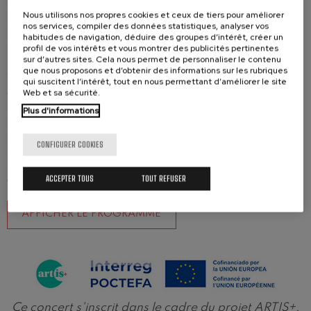
son ouverture
Les feux d'artifice royaux
, et la
Nous utilisons nos propres cookies et ceux de tiers pour améliorer
maestria et le génie d’Igor Stravinsky, à travers sa
nos services, compiler des données statistiques, analyser vos
habitudes de navigation, déduire des groupes d’intérêt, créer un
suite
Pulcinella
, s’unissent à ce concert
profil de vos intérêts et vous montrer des publicités pertinentes
symphonique. Pulcinella est grotesque, bossu,
sur d’autres sites. Cela nous permet de personnaliser le contenu
que nous proposons et d’obtenir des informations sur les rubriques
ventru et avec un grand nez, même si c’est
qui suscitent l’intérêt, tout en nous permettant d’améliorer le site
Web et sa sécurité.
également un excellent orateur et un chanteur
singulier, et il incarne l'homme le plus simple et
Plus d'informations
souriant. En parallèle à notre orchestre, nous
CONFIGURER COOKIES
proposerons de chanter et de danser comme le
ferait Pulcinella, sans complexes, de la simple joie
ACCEPTER TOUS
TOUT REFUSER
de créer et de partager une expérience artistique.
AFFICHER LE PROGRAMME
Ce concert s'inscrit dans le cadre du projet ARTIS+,