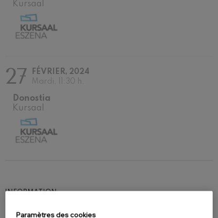
Kursaal
27
FÉVRIER, 2024
Mardi, 11:30 h.
Donostia
Kursaal
INFORMATION
Toute la splendeur baroque d’Haendel, à travers
Paramètres des cookies