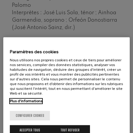
Ludwig van Beethoven
Palomo
Wolfgang Amadeus Mozart:
Interprètes : José Luis Sola, ténor ; Ainhoa
Concerto pour Violon nº5
Wolfgang Amadeus Mozart
Garmendia, soprano ; Orfeón Donostiarra
Max Bruch: Kol nidrei
(José Antonio Sainz, dir.)
Max Bruch
Robert Schumann: Concerto
pour violon
Robert Schumann
RTVE Música
Paramètres des cookies
Gabriel Fauré: Pelléas et
Réf. : CD 65299
Mélisande
Nous utilisons nos propres cookies et ceux de tiers pour améliorer
Gabriel Fauré
nos services, compiler des données statistiques, analyser vos
habitudes de navigation, déduire des groupes d’intérêt, créer un
Franz Schubert: Symphonie
nº9, 'La grande'
profil de vos intérêts et vous montrer des publicités pertinentes
Franz Schubert
1 Joseito FERNÁNDEZ: Guantanamera
sur d’autres sites. Cela nous permet de personnaliser le contenu
que nous proposons et d’obtenir des informations sur les rubriques
2 POPULAR (México): La Bamba
Wolfgang Amadeus Mozart:
qui suscitent l’intérêt, tout en nous permettant d’améliorer le site
Concerto pour clarinette
Web et sa sécurité.
3 Pablo BELTRÁN RUÍZ (1915: Quién será
Wolfgang Amadeus Mozart
4 Franz SCHUBERT (1797-1828): Ave María
Plus d'informations
5 POPULAR (Chequia): Cancioncilla del
CONFIGURER COOKIES
tambor
6 Franz Xaver GRUBER (1787-1863): Stille
ACCEPTER TOUS
TOUT REFUSER
nacht