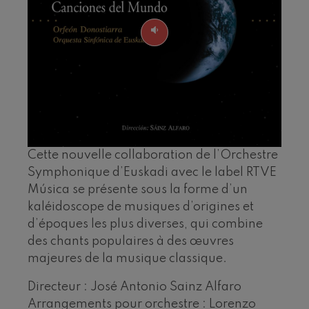
J. C. Arriaga: Los esclavos
felices. Ouverture
J. C. Arriaga
Joseph Haydn: Symphonie
nº83
Joseph Haydn
El cant dels ocells
Populaire / Pau Casals
Franz Schmidt: Symphonie
nº4
Franz Schmidt
Franz Schubert: Chant
nocturne dans la forêt
Cette nouvelle collaboration de l’Orchestre
Franz Schubert
Symphonique d’Euskadi avec le label RTVE
Johannes Brahms: Symphonie
Música se présente sous la forme d’un
nº2
Johannes Brahms
kaléidoscope de musiques d’origines et
Antonin Dvorak: Symphonie
d’époques les plus diverses, qui combine
nº6
Antonin Dvorak
des chants populaires à des œuvres
Johannes Brahms: Concerto
majeures de la musique classique.
pour piano nº1
Johannes Brahms
Directeur : José Antonio Sainz Alfaro
Ludwig van Beethoven:
Symphonie nº2
Arrangements pour orchestre : Lorenzo