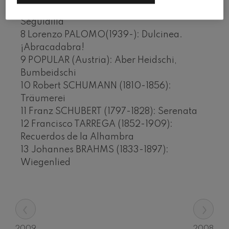
7 Lorenzo PALOMO (1939-): Dulcinea.
Seguidilla
8 Lorenzo PALOMO(1939-): Dulcinea.
¡Abracadabra!
9 POPULAR (Austria): Aber Heidschi,
Bumbeidschi
10 Robert SCHUMANN (1810-1856):
Träumerei
11 Franz SCHUBERT (1797-1828): Serenata
12 Francisco TARREGA (1852-1909):
Recuerdos de la Alhambra
13 Johannes BRAHMS (1833-1897):
Wiegenlied
‹
›
2009
2008