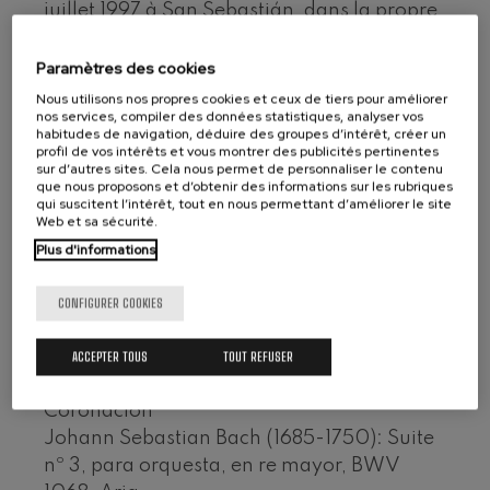
Ludwig van Beethoven
juillet 1997 à San Sebastián, dans la propre
Wolfgang Amadeus Mozart:
cathédrale et devant plus de trois mille
Concerto pour Violon nº5
personnes. Le disque se complète d’autres
Wolfgang Amadeus Mozart
Paramètres des cookies
œuvres interprétées lors de la célébration
Max Bruch: Kol nidrei
Nous utilisons nos propres cookies et ceux de tiers pour améliorer
Max Bruch
nos services, compiler des données statistiques, analyser vos
liturgique.
habitudes de navigation, déduire des groupes d’intérêt, créer un
Robert Schumann: Concerto
profil de vos intérêts et vous montrer des publicités pertinentes
pour violon
Directeur : Juan José Ocón ; Ainhoa Arteta,
sur d’autres sites. Cela nous permet de personnaliser le contenu
Robert Schumann
que nous proposons et d’obtenir des informations sur les rubriques
soprano ; Maite Arruabarrena, mezzo ;
Gabriel Fauré: Pelléas et
qui suscitent l’intérêt, tout en nous permettant d’améliorer le site
Mélisande
José Antonio Vega, ténor ; Alfonso
Web et sa sécurité.
Gabriel Fauré
Echeverría, basse ; Orfeón Donostiarra (dir.
Plus d'informations
Franz Schubert: Symphonie
nº9, 'La grande'
José Antonio Sainz)
Franz Schubert
CD KEA IZ-491-KD, VHS
CONFIGURER COOKIES
Wolfgang Amadeus Mozart:
Concerto pour clarinette
Wolfgang Amadeus Mozart
Wolfgang Amadeus Mozart (1756-1791):
ACCEPTER TOUS
TOUT REFUSER
Misa en Do Mayor, KV 317, De la
Coronación
Johann Sebastian Bach (1685-1750): Suite
nº 3, para orquesta, en re mayor, BWV