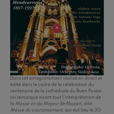
J. C. Arriaga: Los esclavos
felices. Ouverture
J. C. Arriaga
Joseph Haydn: Symphonie
nº83
Joseph Haydn
El cant dels ocells
Populaire / Pau Casals
Franz Schmidt: Symphonie
nº4
Franz Schmidt
Franz Schubert: Chant
nocturne dans la forêt
Franz Schubert
Johannes Brahms: Symphonie
nº2
Johannes Brahms
Dans cet enregistrement réalisé en direct et
Antonin Dvorak: Symphonie
nº6
édité dans le cadre de la célébration du
Antonin Dvorak
centenaire de la cathédrale du Buen Pastor,
Johannes Brahms: Concerto
on remarque avant tout l'interprétation de
pour piano nº1
Johannes Brahms
la
Messe en do Majeur
de Mozart, dite
Ludwig van Beethoven:
Messe du couronnement
, qui eut lieu le 30
Symphonie nº2