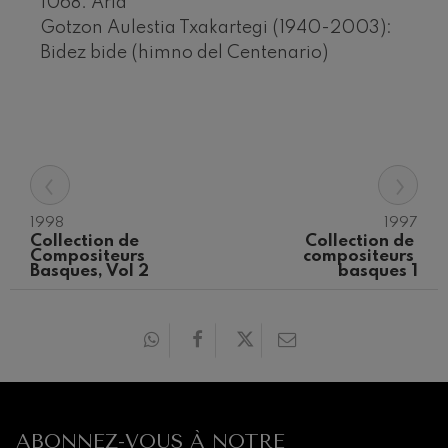
1068. Aria
Gotzon Aulestia Txakartegi (1940-2003):
Bidez bide (himno del Centenario)
‹
›
1998
1997
Collection de 
Collection de 
Compositeurs 
compositeurs 
Basques, Vol 2
basques 1
12
19
AOÛT, 2026
AOÛT
MERCREDI, 20:00
MERC
H.
H.
Prochains
événements
CONCERTS
ABONNEZ-VOUS À NOTRE