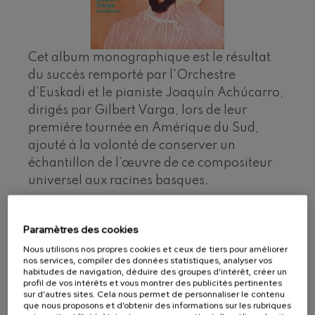
J. C. Arriaga: Los esclavos
felices. Ouverture
J. C. Arriaga
Joseph Haydn: Symphonie
nº83
Cet album monographique est le résultat
Joseph Haydn
du succès remporté par l'Orchestre
El cant dels ocells
Populaire / Pau Casals
d'Euskadi et le pianiste Joaquín Achúcarro,
Franz Schmidt: Symphonie
dirigés par Gilbert Varga, lors de leur
nº4
première tournée en Amérique du Sud,
Franz Schmidt
ajouté à la volonté de conserver un
Franz Schubert: Chant
nocturne dans la forêt
échantillon de l’œuvre de ce compositeur
Franz Schubert
universel aux racines basques.
Johannes Brahms: Symphonie
nº2
Johannes Brahms
Année 2001
Antonin Dvorak: Symphonie
Paramètres des cookies
nº6
Directeur : Gilbert Varga
Antonin Dvorak
Nous utilisons nos propres cookies et ceux de tiers pour améliorer
Interprètes : Joaquín Achúcarro, piano
nos services, compiler des données statistiques, analyser vos
Johannes Brahms: Concerto
pour piano nº1
habitudes de navigation, déduire des groupes d’intérêt, créer un
Johannes Brahms
profil de vos intérêts et vous montrer des publicités pertinentes
Format : CD
sur d’autres sites. Cela nous permet de personnaliser le contenu
Ludwig van Beethoven:
Claves, 2.001
que nous proposons et d’obtenir des informations sur les rubriques
Symphonie nº2