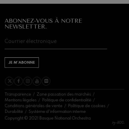
Prochains
événements
CONCERTS
ABONNEZ-VOUS À NOTRE
&
NEWSLETTER.
BILLETTERIE
AOÛT
1
2
3
4
5
6
7
8
9
10
11
12
13
14
1
SA
DI
LU
MA
ME
JE
VE
SA
DI
LU
MA
ME
JE
VE
S
JE M’ABONNE
Transparence
Zone passation des marchés
Mentions légales
Politique de confidentialité
Conditions générales de vente
Polítique de cookies
Durabilité
Système d'information interne
Copyright © 2021 Basque National Orchestra