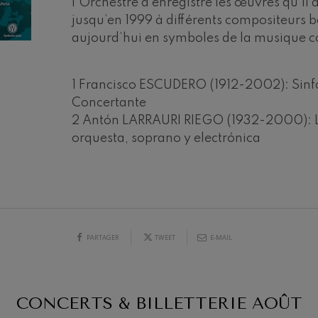
l’Orchestre a enregistré les œuvres qu’i
jusqu’en 1999 à différents compositeurs b
riations symphoniques
aujourd’hui en symboles de la musique 
mphonie nº4
1 Francisco ESCUDERO (1912-2002): Sinfo
Concertante
 Los esclavos felices. Ouverture
2 Antón LARRAURI RIEGO (1932-2000): L
orquesta, soprano y electrónica
: Symphonie nº83
19
6
AOÛT, 2026
 20:00
MERCREDI, 20:00
H.
ells
u Casals
PARTAGER
TWEET
E-MAIL
: Symphonie nº4
t: Chant nocturne dans la forêt
CONCERTS & BILLETTERIE
AOÛT