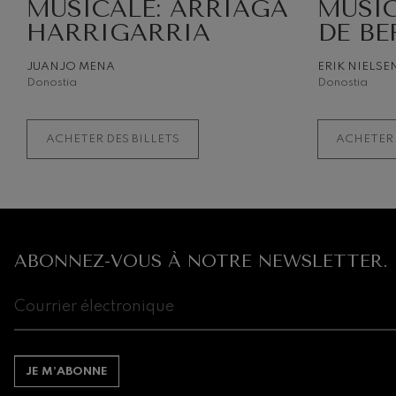
MUSICALE: ARRIAGA
MUSIC
HARRIGARRIA
DE BE
Gabriel Fauré:
Gabriel Fauré
JUANJO MENA
ERIK NIELSE
Donostia
Donostia
Franz Schuber
Franz Schubert
ACHETER DES BILLETS
ACHETER 
Wolfgang Ama
clarinette
Wolfgang Ama
ABONNEZ-VOUS À NOTRE NEWSLETTER.
JE M’ABONNE