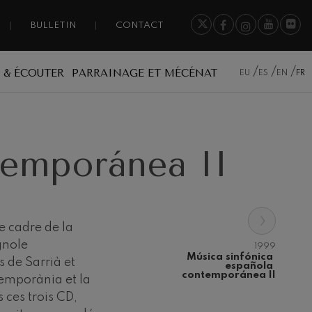
BULLETIN
CONTACT
 & ÉCOUTER
PARRAINAGE ET MÉCÉNAT
EU
ES
EN
FR
temporánea II
›
le cadre de la
gnole
1999
Música sinfónica 
 de Sarrià et
española 
contemporánea II
emporània et la
 ces trois CD,