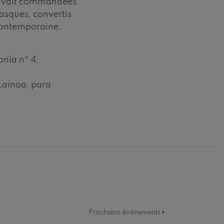
l avait commandées
asques, convertis
contemporaine.
nía nº 4,
ainoa, para
Prochains événements