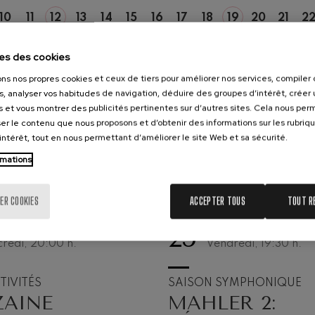
10
11
12
13
14
15
16
17
18
19
20
21
2
hms: Symphonie nº2
ms
LU
MA
ME
JE
VE
SA
DI
LU
MA
ME
JE
VE
SA
es des cookies
ak: Symphonie nº6
ons nos propres cookies et ceux de tiers pour améliorer nos services, compile
k
s, analyser vos habitudes de navigation, déduire des groupes d’intérêt, créer u
s et vous montrer des publicités pertinentes sur d’autres sites. Cela nous pe
ms: Concerto pour piano nº1
er le contenu que nous proposons et d’obtenir des informations sur les rubriq
ms
’intérêt, tout en nous permettant d’améliorer le site Web et sa sécurité.
eethoven: Symphonie nº2
rmations
ethoven
ER COOKIES
ACCEPTER TOUS
TOUT R
deus Mozart: Concerto pour
deus Mozart
25
T, 2026
SEPTEMBRE, 2026
redi, 20:00
h.
Vendredi, 19:30
h.
 nidrei
TIVITÉS
SAISON SYMPHONIQUE
ZAINE
MAHLER 2:
nn: Concerto pour violon
nn