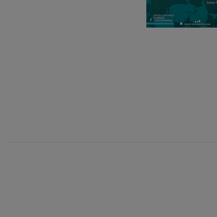
C. Franck: Va
C. Franck
J. Brahms: Sy
J. Brahms
J. C. Arriaga:
J. C. Arriaga
Joseph Haydn
12
AOÛT, 202
Joseph Haydn
MERCREDI,
H.
El cant dels oc
Populaire / Pa
Franz Schmidt
Franz Schmidt
Franz Schuber
Franz Schubert