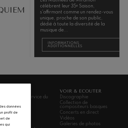
Les Matinées de Miramon
L
célèbrent leur 35ᵉ Saison,
q
QUIEM
s'affirmant comme un rendez-vous
m
unique, proche de son public,
t
dédié à toute la diversité de la
p
musique de...
o
INFORMATIONS
ADDITIONNELLES
ORCHESTRE
VOIR & ÉCOUTER
orchestre au service du
Discographie
s
Collection de
r des données
 musiciens
compositeurs basques
n profil de
inistration
Concerts en direct
 sièges
Vidéos
rmet de
dá Gela
Galeries de photos
ues qui