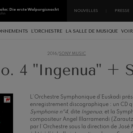
sohn: Die erste Walpurgisnacht
NOUVELLES
PRESSE
ohn
sohn: Die erste Walpurgisnacht
ONNEMENTS
L'ORCHESTRE
LA SALLE DE MUSIQUE
VOIR
ohn
ce ouvert
phie
Pourquoi s’abonner
Un orchestre au service du pays
Parrainage
ss: Tod und Verklärung
s
2016
/
SONY MUSIC
n de compositeurs basques
Types d’abonnements
Les musiciens
Mécénat
. 4 "Ingenua" + S
en direct
Nouveaux abonnements
Administration
ian Bach: Ich Habe Genug
ian Bach
Renouvellement des abonnements
Nos sièges
ini di Roma
de photos
Nos sièges
Jordá Gela
Travailler dans l’orchestre
L’Orchestre Symphonique d’Euskadi prés
enregistrement discographique : un CD qu
Fontane di Roma
Engagement social
Symphonie nº4
, dite
Ingenua
, et la Symp
Transparence
compositeur Angel Illarramendi (Zarautz,
Concerto pour violoncelle
par l’Orchestre sous la direction de José
Abestu Euskadiko Orkestrarekin