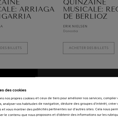
ZAINE
QUINZAINE
ALE: ARRIAGA
MUSICALE: RE
IGARRIA
DE BERLIOZ
NA
ERIK NIELSEN
Donostia
DES BILLETS
ACHETER DES BILLETS
CONCERTS &
L'
BILLETTERIE
Un 
es des cookies
pay
Information billets
ons nos propres cookies et ceux de tiers pour améliorer nos services, compile
Les
s, analyser vos habitudes de navigation, déduire des groupes d’intérêt, créer u
Adm
ABONNEMENTS
Nos
s et vous montrer des publicités pertinentes sur d’autres sites. Cela nous pe
Pourquoi s’abonner
Jor
er le contenu que nous proposons et d’obtenir des informations sur les rubriq
Types d’abonnements