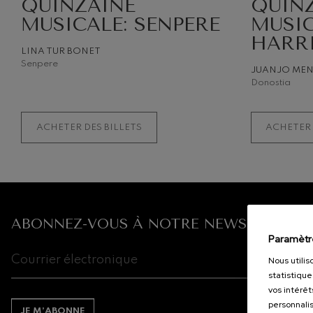
QUINZAINE
QUIN
MUSICALE: SENPERE
MUSIC
HARR
LINA TUR BONET
Senpere
JUANJO ME
Donostia
ACHETER DES BILLETS
ACHETER 
ABONNEZ-VOUS À NOTRE NEWSLETTER.
Paramètr
Nous utilis
statistique
vos intérêt
personnalis
JE M’ABONNE