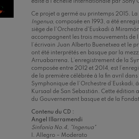
édité à l'échelle internationale par Sony 
riations symphoniques
Ce projet a germé au printemps 2015. L
Ingenua
, composée en 1993, a été enregis
siège de l'Orchestre d'Euskadi à Miramón ;
mphonie nº4
accompagnent les trois mouvements de l’
l’écrivain Juan Alberto Buenetxea et le p
 Los esclavos felices. Ouverture
ont été interprétés en basque par la me
Arruabarrena. L’enregistrement de la S
composée entre 2012 et 2014, est l’enreg
: Symphonie nº83
de la première célébrée à la fin avril dans
Symphonique de l’Orchestre d‘Euskadi, à
ells
Kursaal de San Sebastián. Cette édition a
u Casals
du Gouvernement basque et de la Fonda
: Symphonie nº4
Contenu du CD :
Angel Illarramendi
Sinfonía No.4, "Ingenua"
t: Chant nocturne dans la forêt
I. Allegro – Moderato