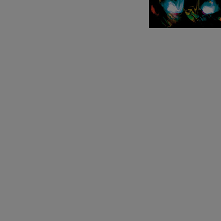
C. Franck: Va
C. Franck
J. Brahms: Sy
J. Brahms
J. C. Arriaga:
J. C. Arriaga
Joseph Haydn
Joseph Haydn
El cant dels oc
Populaire / Pa
Franz Schmidt
Franz Schmidt
Franz Schuber
Franz Schubert