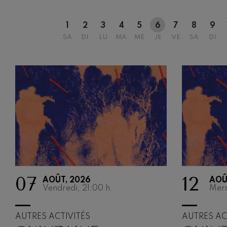
Gabriel Fauré:
1
2
3
4
5
6
7
8
9
Gabriel Fauré
SA
DI
LU
MA
ME
JE
VE
SA
DI
Franz Schuber
Franz Schubert
Wolfgang Ama
clarinette
Wolfgang Ama
07
12
AOÛT, 2026
AOÛ
Vendredi, 21:00
h.
Merc
AUTRES ACTIVITÉS
AUTRES AC