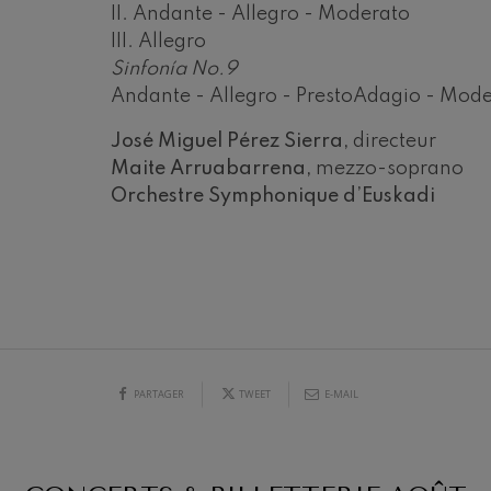
II. Andante - Allegro - Moderato
hms: Symphonie nº2
III. Allegro
ms
Sinfonía No.9
Andante - Allegro - PrestoAdagio - Mod
ak: Symphonie nº6
k
José Miguel Pérez Sierra,
directeur
Maite Arruabarrena,
mezzo-soprano
ms: Concerto pour piano nº1
ms
Orchestre Symphonique d’Euskadi
eethoven: Symphonie nº2
ethoven
19
6
AOÛT, 2026
 20:00
MERCREDI, 20:00
deus Mozart: Concerto pour
H.
deus Mozart
PARTAGER
TWEET
E-MAIL
 nidrei
nn: Concerto pour violon
nn