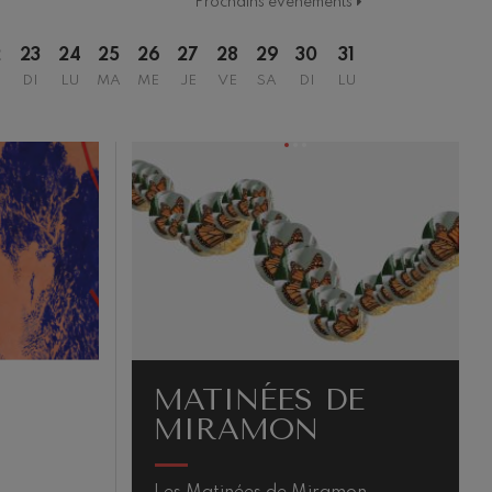
Prochains événements
2
23
24
25
26
27
28
29
30
31
DI
LU
MA
ME
JE
VE
SA
DI
LU
MATINÉES DE
MIRAMON