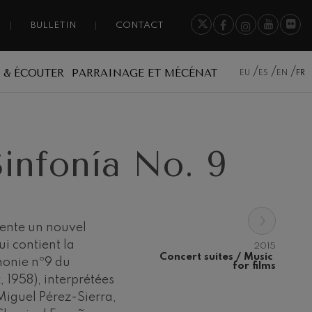
BULLETIN
CONTACT
 & ÉCOUTER
PARRAINAGE ET MÉCÉNAT
EU
ES
EN
FR
infonía No. 9
›
ente un nouvel
i contient la
2015
Concert suites / Music 
honie nº9 du
for films
 1958), interprétées
 Miguel Pérez-Sierra,