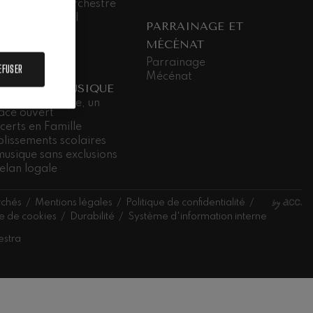
ailler dans l’orchestre
agement social
PARRAINAGE ET
nsparence
MÉCÉNAT
stu Euskadiko
estrarekin
Parrainage
EFUSER
Mécénat
 SALLE DE MUSIQUE
Salle de musique, un
ace ouvert
certs en Famille
blissements scolaires
musique sans exclusions
elan logale
rchés
Mentions légales
Politique de confidentialité
ue de cookies
Durabilité
Système d'information interne
estra