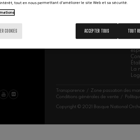
Trav
’intérêt, tout en nous permettant d’améliorer le site Web et sa sécurité.
Nouveaux abonnements
Eng
Renouvellement des
rmations
Tra
abonnements
Abe
Nos sièges
Ork
ER COOKIES
ACCEPTER TOUS
TOUT R
LA
La 
esp
Con
Éta
La 
Log
Transparence
Zone passation des ma
Conditions générales de vente
Polítiq
Copyright © 2021 Basque National Orch