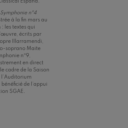
Classical España.
a
Symphonie nº4
trée à la fin mars au
 les textes qui
œuvre, écrits par
ropre Illarramendi,
zzo-soprano Maite
ymphonie nº9,
istrement en direct
 le cadre de la Saison
 l’Auditorium
 bénéficié de l’appui
tion SGAE.