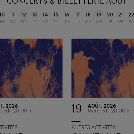
CONCERTS & BILLETTERIE
AOÛT
 Pelléas et Mélisande
10
11
12
13
14
15
16
17
18
19
20
21
2
LU
MA
ME
JE
VE
SA
DI
LU
MA
ME
JE
VE
SA
t: Symphonie nº9, 'La grande'
deus Mozart: Concerto pour
deus Mozart
19
T, 2026
AOÛT, 2026
redi, 20:00
h.
Mercredi, 20:00
h.
TIVITÉS
AUTRES ACTIVITÉS