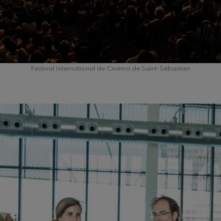
 Pelléas et Mélisande
t: Symphonie nº9, 'La grande'
Festival International de Cinéma de Saint-Sébastien
deus Mozart: Concerto pour
deus Mozart