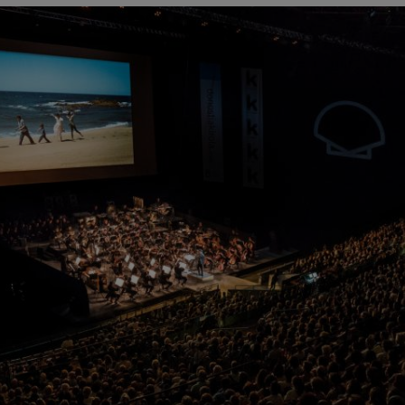
hms: Symphonie nº2
ms
ak: Symphonie nº6
k
ms: Concerto pour piano nº1
ms
eethoven: Symphonie nº2
ethoven
deus Mozart: Concerto pour
deus Mozart
 nidrei
nn: Concerto pour violon
nn