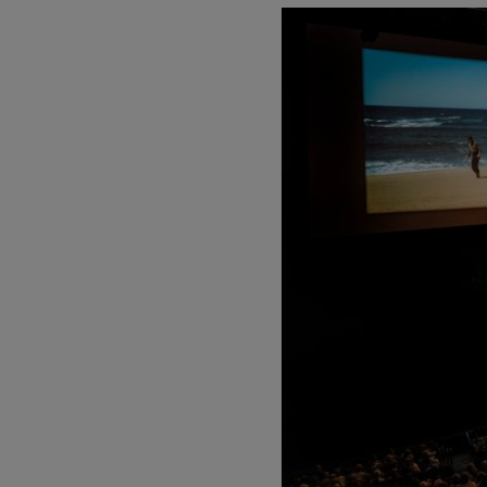
Johannes Bra
Johannes Brah
Antonin Dvor
Antonin Dvora
Johannes Brah
Johannes Brah
Ludwig van B
Ludwig van Be
Wolfgang Ama
Violon nº5
Wolfgang Ama
Max Bruch: Kol
Max Bruch
Robert Schuma
Robert Schuma