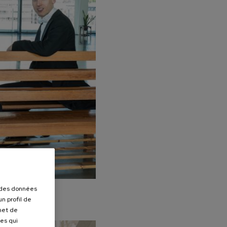
r des données
n profil de
rmet de
ues qui