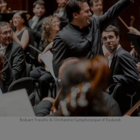
riations symphoniques
mphonie nº4
 Los esclavos felices. Ouverture
: Symphonie nº83
ells
u Casals
: Symphonie nº4
Robert Treviño & Orchestre Symphonique d'Euskadi
t: Chant nocturne dans la forêt