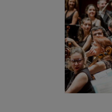
C. Franck: Va
C. Franck
J. Brahms: Sy
J. Brahms
J. C. Arriaga:
J. C. Arriaga
Joseph Haydn
Joseph Haydn
El cant dels oc
Populaire / Pa
Franz Schmidt
Franz Schmidt
Franz Schuber
Franz Schubert