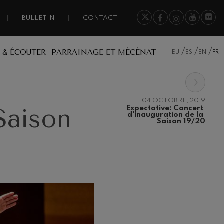
BULLETIN
CONTACT
 & ÉCOUTER
PARRAINAGE ET MÉCÉNAT
EU
ES
EN
FR
›
04 OCTOBRE, 2019
Saison
Expectative: Concert 
d'inauguration de la 
Saison 19/20