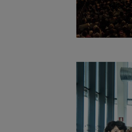
Gabriel Fauré:
Gabriel Fauré
Franz Schuber
Franz Schubert
Wolfgang Ama
clarinette
Wolfgang Ama